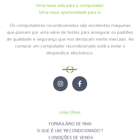
Uma nova vida para o computador
Uma nova oportunidade para si
Os computadores recondicionados são excelentes máquinas
que passam por uma série de testes para assegurar os padrões
de qualidade e segurança que nos destacam neste mercado. Ao
comprar um computador recondicionado está a evitar o
desperdício electrónico.
I
F
n
a
s
c
t
e
a
b
g
o
Links Úteis
r
o
a
k
FORMULÁRIO DE RMA
m
-
O QUE É UM "RECONDICIONADO"?
f
CONDIÇÕES DE VENDA