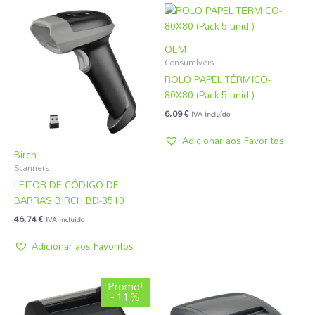
OEM
Consumíveis
ROLO PAPEL TÉRMICO-
80X80 (Pack 5 unid.)
6,09
€
IVA incluído
Adicionar aos Favoritos
Birch
Scanners
LEITOR DE CÓDIGO DE
BARRAS BIRCH BD-3510
46,74
€
IVA incluído
Adicionar aos Favoritos
O
O
Promo!
preço
preço
- 11%
original
atual