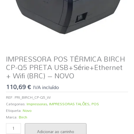
(BRC)
-
NOVO
IMPRESSORA POS TÉRMICA BIRCH
CP-Q5 PRETA USB+Série+Ethernet
+ Wifi (BRC) – NOVO
110,69
€
IVA incluído
REF:
PRI_BIRCH_CP-Q5_W
Categorias:
Impressoras
,
IMPRESSORAS TALÕES
,
POS
Etiqueta:
Novo
Marca:
Birch
Adicionar ao carrinho