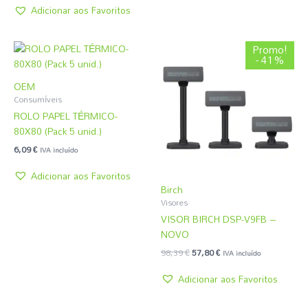
Adicionar aos Favoritos
O
O
Promo!
preço
preço
- 41%
original
atual
era:
é:
OEM
98,39 €.
57,80 €.
Consumíveis
ROLO PAPEL TÉRMICO-
80X80 (Pack 5 unid.)
6,09
€
IVA incluído
Adicionar aos Favoritos
Birch
Visores
VISOR BIRCH DSP-V9FB –
NOVO
98,39
€
57,80
€
IVA incluído
Adicionar aos Favoritos