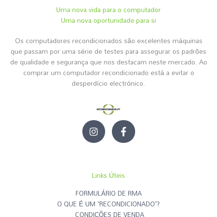
Uma nova vida para o computador
Uma nova oportunidade para si
Os computadores recondicionados são excelentes máquinas
que passam por uma série de testes para assegurar os padrões
de qualidade e segurança que nos destacam neste mercado. Ao
comprar um computador recondicionado está a evitar o
desperdício electrónico.
I
F
n
a
s
c
t
e
a
b
g
o
Links Úteis
r
o
a
k
FORMULÁRIO DE RMA
m
-
O QUE É UM "RECONDICIONADO"?
f
CONDIÇÕES DE VENDA