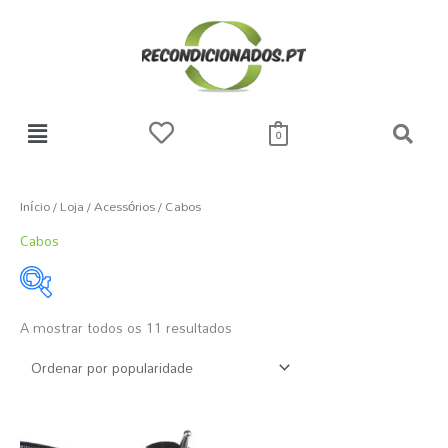
Skip
to
content
0
Ordenado
por
popularidade
Início
/
Loja
/
Acessórios
/ Cabos
Cabos
A mostrar todos os 11 resultados
1 €
5 €
1
2
3
4
5