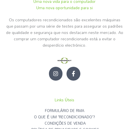
Uma nova vida para o computador
Uma nova oportunidade para si
Os computadores recondicionados são excelentes máquinas
que passam por uma série de testes para assegurar os padrões
de qualidade e segurança que nos destacam neste mercado. Ao
comprar um computador recondicionado está a evitar o
desperdício electrónico.
I
F
n
a
s
c
t
e
a
b
g
o
Links Úteis
r
o
a
k
FORMULÁRIO DE RMA
m
-
O QUE É UM "RECONDICIONADO"?
f
CONDIÇÕES DE VENDA