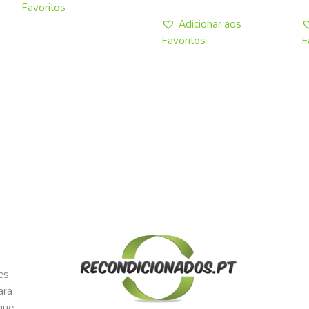
Favoritos
Adicionar aos
Favoritos
F
es
ara
que