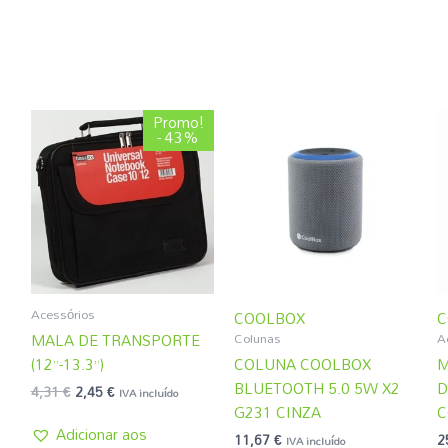
O
O
Promo!
preço
preço
- 43%
original
atual
era:
é:
4,31 €.
2,45 €.
Acessórios
COOLBOX
C
Colunas
A
MALA DE TRANSPORTE
(12”-13.3”)
COLUNA COOLBOX
M
BLUETOOTH 5.0 5W X2
D
4,31
€
2,45
€
IVA incluído
G231 CINZA
C
Adicionar aos
11,67
€
2
IVA incluído