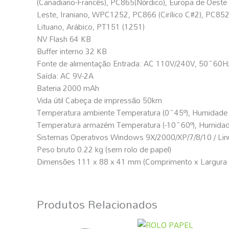
(Canadiano-Francês), PC865(Nórdico), Europa de Oeste
Leste, Iraniano, WPC1252, PC866 (Cirílico C#2), PC852 
Lituano, Arábico, PT151 (1251)
NV Flash 64 KB
Buffer interno 32 KB
Fonte de alimentação Entrada: AC 110V/240V, 50~60H
Saída: AC 9V-2A
Bateria 2000 mAh
Vida útil Cabeça de impressão 50km
Temperatura ambiente Temperatura (0~45º), Humidade
Temperatura armazém Temperatura (-10~60º), Humida
Sistemas Operativos Windows 9X/2000/XP/7/8/10 / Linu
Peso bruto 0.22 kg (sem rolo de papel)
Dimensões 111 x 88 x 41 mm (Comprimento x Largura x
Produtos Relacionados