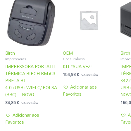
Birch
OEM
Birch
Impressoras
Consumíveis
Impre
IMPRESSORA PORTATIL
KIT ”SUA VEZ”
IMP
TÉRMICA BIRCH BM-iC3
TÉRM
154,98
€
IVA incluído
PRETA BT
3422
Adicionar aos
4.0+USB+WIFI C/ BOLSA
USB+
Favoritos
(BRC) – NOVO
NOV
84,86
€
166,
IVA incluído
Adicionar aos
A
Favoritos
Favor