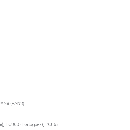
 JAN8 (EAN8)
ue), PC860 (Português), PC863