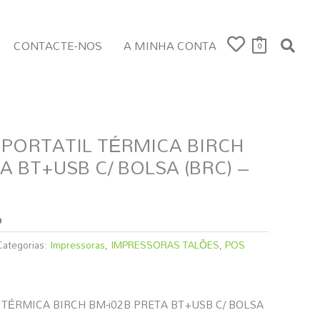
CONTACTE-NOS
A MINHA CONTA
0
PORTATIL TÉRMICA BIRCH
A BT+USB C/ BOLSA (BRC) –
o
Categorias:
Impressoras
,
IMPRESSORAS TALÕES
,
POS
TÉRMICA BIRCH BM-i02B PRETA BT+USB C/ BOLSA