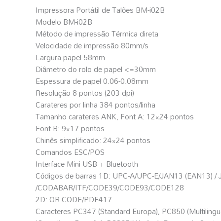
Impressora Portátil de Talões BM-i02B
Modelo BM-i02B
Método de impressão Térmica direta
Velocidade de impressão 80mm/s
Largura papel 58mm
Diâmetro do rolo de papel <=30mm
Espessura de papel 0.06-0.08mm
Resolução 8 pontos (203 dpi)
Carateres por linha 384 pontos/linha
Tamanho carateres ANK, Font A: 12×24 pontos
Font B: 9×17 pontos
Chinês simplificado: 24×24 pontos
Comandos ESC/POS
Interface Mini USB + Bluetooth
Códigos de barras 1D: UPC-A/UPC-E/JAN13 (EAN13) /
/CODABAR/ITF/CODE39/CODE93/CODE128
2D: QR CODE/PDF417
Caracteres PC347 (Standard Europa), PC850 (Multiling