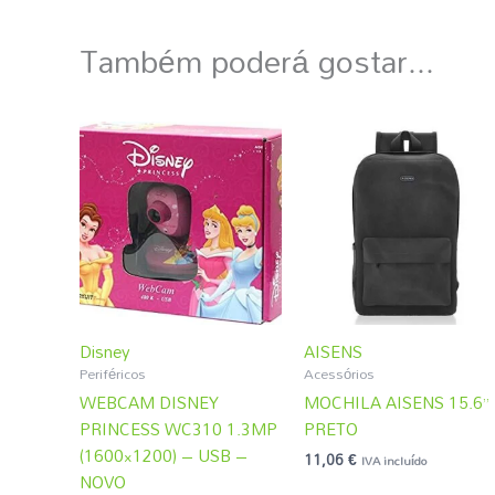
Também poderá gostar...
Disney
AISENS
Periféricos
Acessórios
WEBCAM DISNEY
MOCHILA AISENS 15.6”
PRINCESS WC310 1.3MP
PRETO
(1600×1200) – USB –
11,06
€
IVA incluído
NOVO