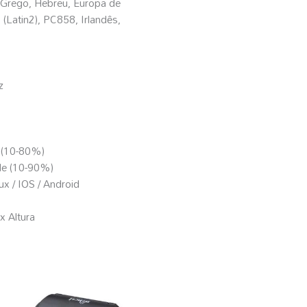
 Grego, Hebreu, Europa de
(Latin2), PC858, Irlandês,
z
 (10-80%)
de (10-90%)
x / IOS / Android
 Altura