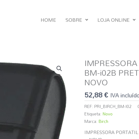
HOME
SOBRE
LOJA ONLINE
IMPRESSORA 
Quantidade
de
BM-i02B PRET
IMPRESSORA
NOVO
PORTATIL
TÉRMICA
52,88
€
IVA incluíd
BIRCH
BM-
REF:
PRI_BIRCH_BM-I02
i02B
Etiqueta:
Novo
PRETA
Marca:
Birch
BT+USB
IMPRESSORA PORTATIL 
C/