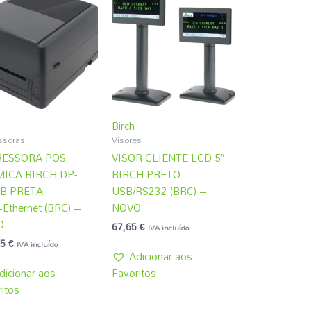
Birch
ssoras
Visores
RESSORA POS
VISOR CLIENTE LCD 5″
ICA BIRCH DP-
BIRCH PRETO
B PRETA
USB/RS232 (BRC) –
Ethernet (BRC) –
NOVO
O
67,65
€
IVA incluído
05
€
IVA incluído
Adicionar aos
dicionar aos
Favoritos
itos