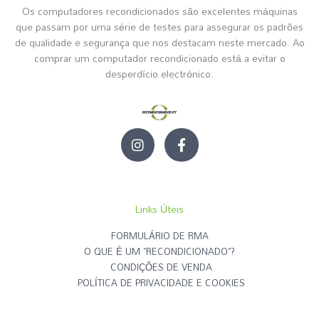
Os computadores recondicionados são excelentes máquinas
que passam por uma série de testes para assegurar os padrões
de qualidade e segurança que nos destacam neste mercado. Ao
comprar um computador recondicionado está a evitar o
desperdício electrónico.
I
F
n
a
s
c
t
e
a
b
g
o
Links Úteis
r
o
a
k
FORMULÁRIO DE RMA
m
-
O QUE É UM "RECONDICIONADO"?
f
CONDIÇÕES DE VENDA
POLÍTICA DE PRIVACIDADE E COOKIES