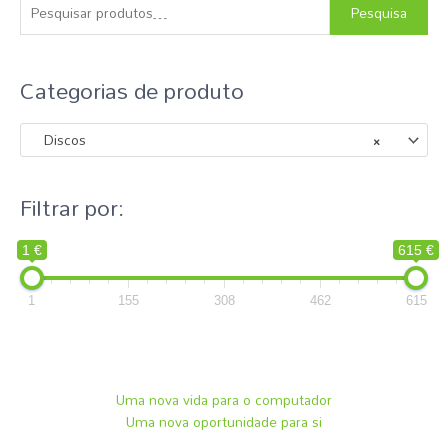
s
Pesquisa
q
u
Categorias de produto
i
s
Discos
×
a
r
p
Filtrar por:
o
r
1 €
615 €
:
1
155
308
462
615
Uma nova vida para o computador
Uma nova oportunidade para si