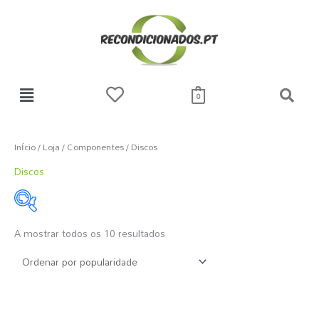
Skip
to
content
0
Ordenado
por
popularidade
Início
/
Loja
/
Componentes
/ Discos
Discos
A mostrar todos os 10 resultados
1 €
615 €
1
155
308
462
615