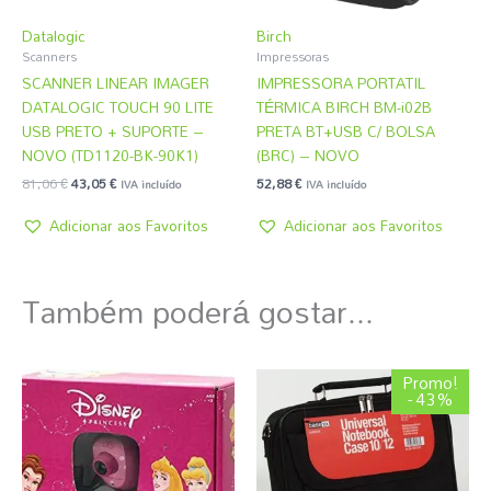
Datalogic
Birch
Scanners
Impressoras
SCANNER LINEAR IMAGER
IMPRESSORA PORTATIL
DATALOGIC TOUCH 90 LITE
TÉRMICA BIRCH BM-i02B
USB PRETO + SUPORTE –
PRETA BT+USB C/ BOLSA
NOVO (TD1120-BK-90K1)
(BRC) – NOVO
81,06
€
43,05
€
52,88
€
IVA incluído
IVA incluído
Adicionar aos Favoritos
Adicionar aos Favoritos
Também poderá gostar...
O
O
Promo!
preço
preço
- 43%
original
atual
era:
é:
4,31 €.
2,45 €.