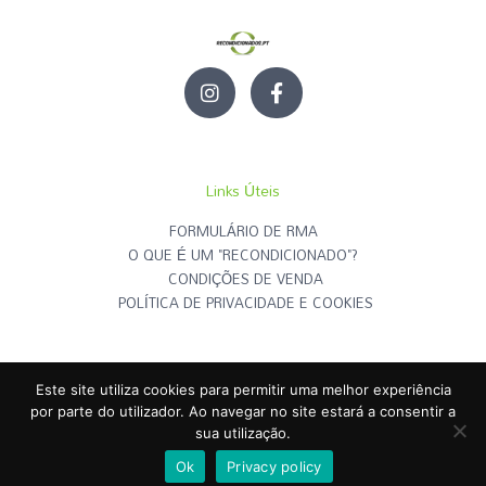
I
F
n
a
s
c
t
e
a
b
g
o
Links Úteis
r
o
a
k
FORMULÁRIO DE RMA
m
-
O QUE É UM "RECONDICIONADO"?
f
CONDIÇÕES DE VENDA
POLÍTICA DE PRIVACIDADE E COOKIES
Este site utiliza cookies para permitir uma melhor experiência
RECONDICIONADOS.PT
© | Todos os Direitos Reservados - 2026
por parte do utilizador. Ao navegar no site estará a consentir a
sua utilização.
Criado por
RECONDICIONADOS.PT
Ok
Privacy policy