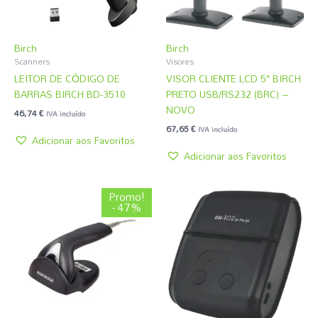
Birch
Birch
Scanners
Visores
LEITOR DE CÓDIGO DE
VISOR CLIENTE LCD 5″ BIRCH
BARRAS BIRCH BD-3510
PRETO USB/RS232 (BRC) –
NOVO
46,74
€
IVA incluído
67,65
€
IVA incluído
Adicionar aos Favoritos
Adicionar aos Favoritos
O
O
Promo!
preço
preço
- 47%
original
atual
era:
é:
81,06 €.
43,05 €.