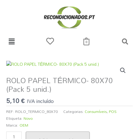
Skip
to
content
0
Quantidade
de
ROLO PAPEL TÉRMICO- 80X70
ROLO
PAPEL
(Pack 5 unid.)
TÉRMICO-
80X70
5,10
€
IVA incluído
(Pack
5
REF:
ROLO_TERMICO_80X70
Categorias:
Consumíveis
,
POS
unid.)
Etiqueta:
Novo
Marca:
OEM