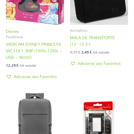
Acessórios
Disney
MALA DE TRANSPORTE
Periféricos
WEBCAM DISNEY PRINCESS
(12”-13.3”)
WC310 1.3MP (1600×1200) –
4,31
€
2,45
€
IVA incluído
USB – NOVO
Adicionar aos Favoritos
12,29
€
IVA incluído
Adicionar aos Favoritos