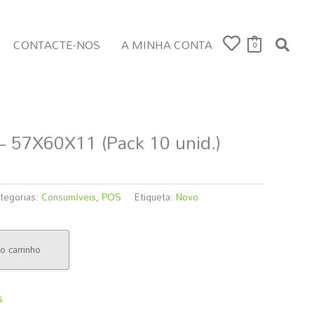
CONTACTE-NOS
A MINHA CONTA
0
57X60X11 (Pack 10 unid.)
tegorias:
Consumíveis
,
POS
Etiqueta:
Novo
o carrinho
s