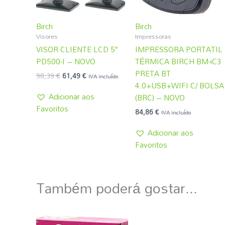
Birch
Birch
Visores
Impressoras
VISOR CLIENTE LCD 5″
IMPRESSORA PORTATIL
PD500-I – NOVO
TÉRMICA BIRCH BM-iC3
PRETA BT
98,39
€
61,49
€
IVA incluído
4.0+USB+WIFI C/ BOLSA
Adicionar aos
(BRC) – NOVO
Favoritos
84,86
€
IVA incluído
Adicionar aos
Favoritos
Também poderá gostar...