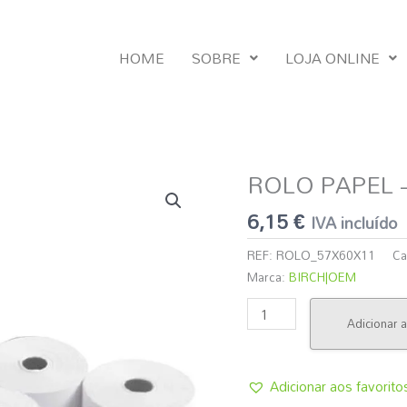
HOME
SOBRE
LOJA ONLINE
ROLO PAPEL – 
Quantidade
de
6,15
€
IVA incluído
ROLO
PAPEL
REF:
ROLO_57X60X11
Ca
-
Marca:
BIRCH|OEM
57X60X11
(Pack
Adicionar a
10
unid.)
Adicionar aos favorito