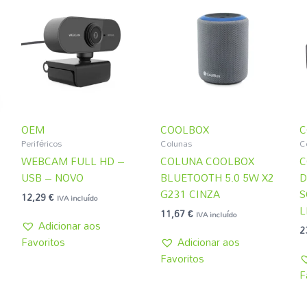
OEM
COOLBOX
C
Periféricos
Colunas
C
WEBCAM FULL HD –
COLUNA COOLBOX
C
USB – NOVO
BLUETOOTH 5.0 5W X2
D
G231 CINZA
S
12,29
€
IVA incluído
L
11,67
€
IVA incluído
Adicionar aos
2
Favoritos
Adicionar aos
Favoritos
F