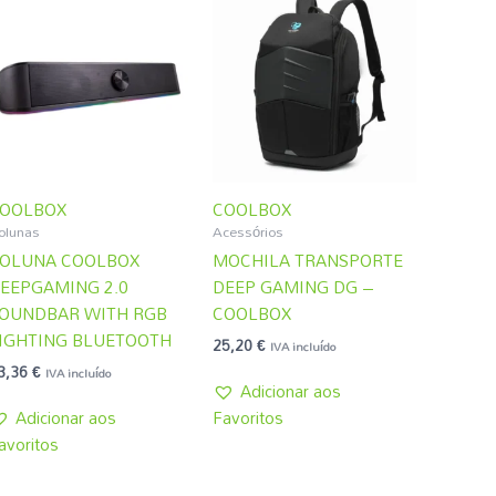
OOLBOX
COOLBOX
olunas
Acessórios
OLUNA COOLBOX
MOCHILA TRANSPORTE
EEPGAMING 2.0
DEEP GAMING DG –
OUNDBAR WITH RGB
COOLBOX
IGHTING BLUETOOTH
25,20
€
IVA incluído
3,36
€
IVA incluído
Adicionar aos
Adicionar aos
Favoritos
avoritos