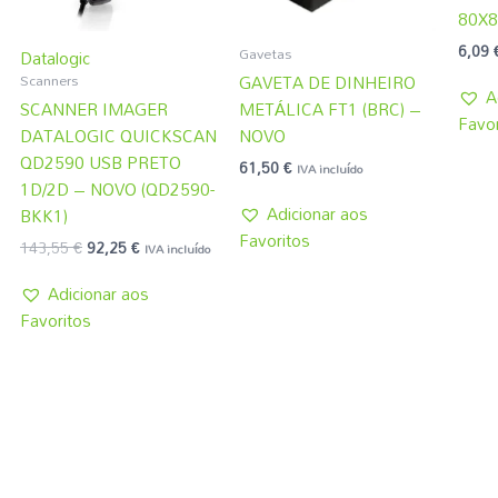
80X80
6,09
Gavetas
Datalogic
Scanners
GAVETA DE DINHEIRO
A
SCANNER IMAGER
METÁLICA FT1 (BRC) –
Favor
DATALOGIC QUICKSCAN
NOVO
QD2590 USB PRETO
61,50
€
IVA incluído
1D/2D – NOVO (QD2590-
Adicionar aos
BKK1)
Favoritos
143,55
€
92,25
€
IVA incluído
Adicionar aos
Favoritos