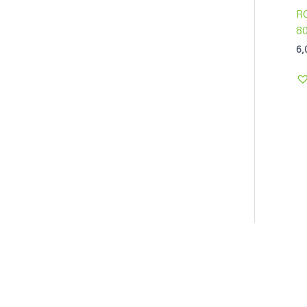
R
80
6,