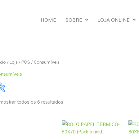
HOME
SOBRE
LOJA ONLINE
Ordenado
ício
/
Loja
/
POS
/ Consumíveis
por
popularidade
nsumíveis
mostrar todos os 6 resultados
Marcas
2 €
155 €
BIRCH|OEM
OEM
2
40
79
117
155