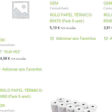
OEM
OEM
Consumíveis
Consu
ROLO PAPEL TÉRMICO-
ROL
80X70 (Pack 5 unid.)
80X60
5,10
€
3,81
IVA incluído
Adicionar aos Favoritos
A
EM
nsumíveis
T ”SUA VEZ”
4,98
€
IVA incluído
Adicionar aos Favoritos
EM
nsumíveis