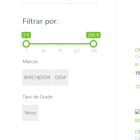
p
o
Filtrar por:
r
:
2 €
155 €
O
2
40
79
117
155
Co
Marcas
KI
15
BIRCH|OEM
OEM
Tipo de Grade
Novo
O
Co