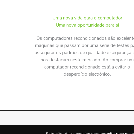
Uma nova vida para o computador
Uma nova oportunidade para si
Os computadores recondicionados são excelent
máquinas que passam por uma série de testes p
assegurar os padrões de qualidade e segurança 
nos destacam neste mercado. Ao comprar um
computador recondicionado está a evitar o
desperdício electrónico.
RECONDICIONADOS.PT
© | Todos os Direitos Reserva
Este site utiliza cookies para permitir uma melh