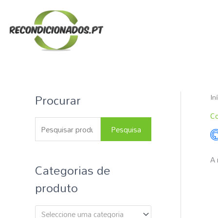
Skip
to
content
Procurar
In
P
e
Co
s
Pesquisa
q
u
A 
Categorias de
i
produto
s
a
Seleccione uma categoria
r