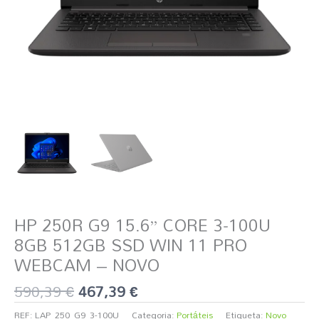
WIN
11
PRO
WEBCAM
-
NOVO
HP 250R G9 15.6” CORE 3-100U
8GB 512GB SSD WIN 11 PRO
WEBCAM – NOVO
590,39
€
467,39
€
REF:
LAP_250_G9_3-100U
Categoria:
Portáteis
Etiqueta:
Novo