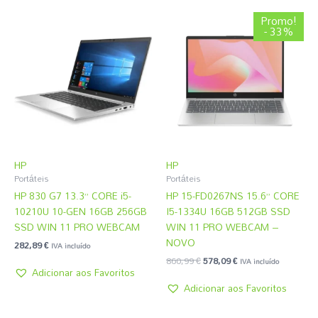
O
O
Promo!
preço
preço
- 33%
original
atual
era:
é:
860,99 €.
578,09 €.
HP
HP
Portáteis
Portáteis
HP 830 G7 13.3” CORE i5-
HP 15-FD0267NS 15.6” CORE
10210U 10-GEN 16GB 256GB
I5-1334U 16GB 512GB SSD
SSD WIN 11 PRO WEBCAM
WIN 11 PRO WEBCAM –
NOVO
282,89
€
IVA incluído
860,99
€
578,09
€
IVA incluído
Adicionar aos Favoritos
Adicionar aos Favoritos