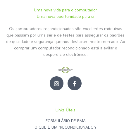
Uma nova vida para o computador
Uma nova oportunidade para si
Os computadores recondicionados são excelentes máquinas
que passam por uma série de testes para assegurar os padrões
de qualidade e segurança que nos destacam neste mercado. Ao
comprar um computador recondicionado está a evitar o
desperdício electrónico.
I
F
n
a
s
c
t
e
a
b
g
o
Links Úteis
r
o
a
k
FORMULÁRIO DE RMA
m
-
O QUE É UM "RECONDICIONADO"?
f