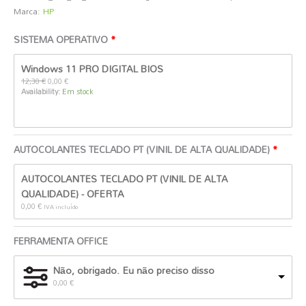
Marca:
HP
SISTEMA OPERATIVO
O
O
Windows 11 PRO DIGITAL BIOS
preço
preço
original
atual
12,30
€
0,00
€
era:
é:
Availability:
Em stock
12,30 €.
0,00 €.
AUTOCOLANTES TECLADO PT (VINIL DE ALTA QUALIDADE)
AUTOCOLANTES TECLADO PT (VINIL DE ALTA
QUALIDADE) - OFERTA
0,00
€
IVA incluído
FERRAMENTA OFFICE
Não, obrigado. Eu não preciso disso
0,00
€