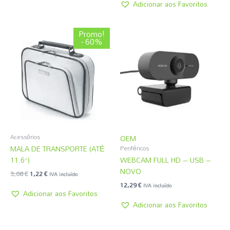
Adicionar aos Favoritos
O
O
Promo!
preço
preço
- 60%
original
atual
era:
é:
3,08 €.
1,22 €.
Acessórios
OEM
MALA DE TRANSPORTE (ATÉ
Periféricos
11.6”)
WEBCAM FULL HD – USB –
NOVO
3,08
€
1,22
€
IVA incluído
12,29
€
IVA incluído
Adicionar aos Favoritos
Adicionar aos Favoritos