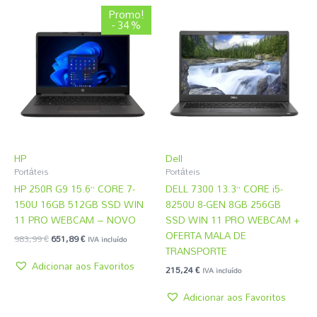
O
O
Promo!
preço
preço
- 34%
original
atual
era:
é:
983,99 €.
651,89 €.
HP
Dell
Portáteis
Portáteis
HP 250R G9 15.6” CORE 7-
DELL 7300 13.3” CORE i5-
150U 16GB 512GB SSD WIN
8250U 8-GEN 8GB 256GB
11 PRO WEBCAM – NOVO
SSD WIN 11 PRO WEBCAM +
OFERTA MALA DE
983,99
€
651,89
€
IVA incluído
TRANSPORTE
Adicionar aos Favoritos
215,24
€
IVA incluído
Adicionar aos Favoritos