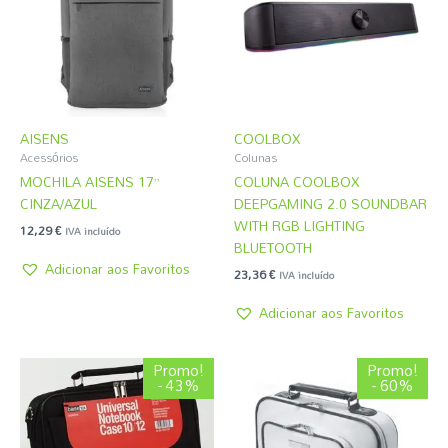
AISENS
COOLBOX
Acessórios
Colunas
MOCHILA AISENS 17”
COLUNA COOLBOX
CINZA/AZUL
DEEPGAMING 2.0 SOUNDBAR
WITH RGB LIGHTING
12,29
€
IVA incluído
BLUETOOTH
Adicionar aos Favoritos
23,36
€
IVA incluído
Adicionar aos Favoritos
O
O
O
O
Promo!
Promo!
preço
preço
preço
preço
- 43%
- 60%
original
atual
original
atual
era:
é:
era:
é:
4,31 €.
2,45 €.
3,08 €.
1,22 €.