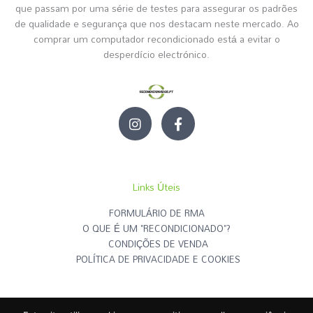
que passam por uma série de testes para assegurar os padrões
de qualidade e segurança que nos destacam neste mercado. Ao
comprar um computador recondicionado está a evitar o
desperdício electrónico.
I
F
n
a
s
c
t
e
a
b
g
o
Links Úteis
r
o
a
k
FORMULÁRIO DE RMA
m
-
O QUE É UM "RECONDICIONADO"?
f
CONDIÇÕES DE VENDA
POLÍTICA DE PRIVACIDADE E COOKIES