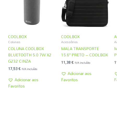
COOLBOX
COOLBOX
A
Colunas
Acessórios
A
COLUNA COOLBOX
MALA TRANSPORTE
M
BLUETOOTH 5.0 7W X2
15.6″ PRETO – COOLBOX
P
G232 CINZA
11,38
€
1
IVA incluído
17,53
€
IVA incluído
Adicionar aos
Adicionar aos
Favoritos
F
Favoritos