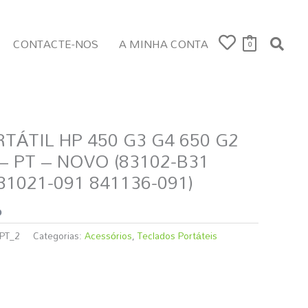
CONTACTE-NOS
A MINHA CONTA
0
ÁTIL HP 450 G3 G4 650 G2
– PT – NOVO (83102-B31
31021-091 841136-091)
o
PT_2
Categorias:
Acessórios
,
Teclados Portáteis