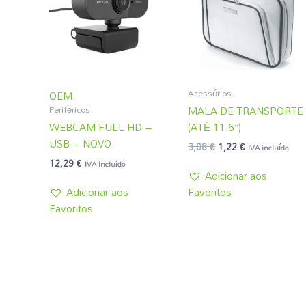
3,08 €.
1,22 €.
Acessórios
OEM
Periféricos
MALA DE TRANSPORTE
WEBCAM FULL HD –
(ATÉ 11.6”)
USB – NOVO
3,08
€
1,22
€
IVA incluído
12,29
€
IVA incluído
Adicionar aos
Adicionar aos
Favoritos
Favoritos