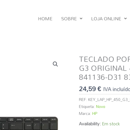
HOME
SOBRE
LOJA ONLINE
TECLADO PORT
Quantidade
de
G3 ORIGINAL 
TECLADO
841136-D31 8
PORTÁTIL
HP
24,59
€
IVA incluíd
450
G3
REF:
KEY_LAP_HP_450_G3_
G4
Etiqueta:
Novo
650
Marca:
HP
G2
Availability:
Em stock
G3