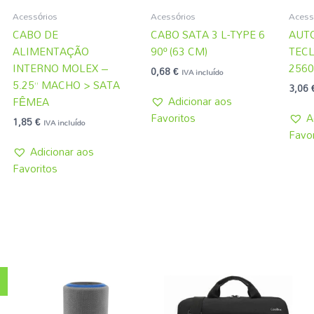
Acessórios
Acessórios
Acess
CABO DE
CABO SATA 3 L-TYPE 6
AUT
ALIMENTAÇÃO
90º (63 CM)
TECL
INTERNO MOLEX –
2560
0,68
€
IVA incluído
5.25” MACHO > SATA
3,06
Adicionar aos
FÊMEA
Favoritos
A
1,85
€
IVA incluído
Favor
Adicionar aos
Favoritos
!