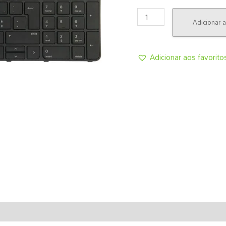
ORIGINAL
–
Adicionar a
PT
-
NOVO
Adicionar aos favorito
(83102-
B31
841136-
D31
831021-
091
841136-
091)