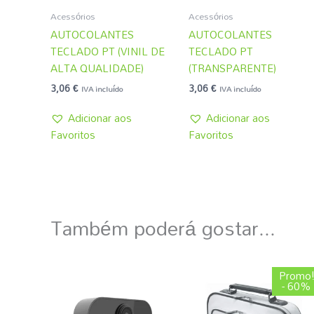
Acessórios
Acessórios
AUTOCOLANTES
AUTOCOLANTES
TECLADO PT (VINIL DE
TECLADO PT
ALTA QUALIDADE)
(TRANSPARENTE)
3,06
€
3,06
€
IVA incluído
IVA incluído
Adicionar aos
Adicionar aos
Favoritos
Favoritos
Também poderá gostar...
O
O
Promo
preço
preço
- 60%
original
atual
era:
é: