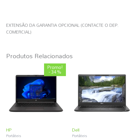
EXTENSÃO DA GARANTIA OPCIONAL (CONTACTE O DEP.
COMERCIAL)
Produtos Relacionados
O
O
Promo!
preço
preço
- 34%
original
atual
era:
é:
983,99 €.
651,89 €.
HP
Dell
Portáteis
Portáteis