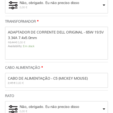
Não, obrigado. Eu não preciso disso
0,00
€
TRANSFORMADOR
O
O
ADAPTADOR DE CORRENTE DELL ORIGINAL - 65W 19.5V
preço
preço
original
atual
3.34A 7.4x5.0mm
era:
é:
18,44
€
0,00
€
18,44 €.
0,00 €.
Availability:
Em stock
CABO ALIMENTAÇÃO
O
O
CABO DE ALIMENTAÇÃO - C5 (MICKEY MOUSE)
preço
preço
original
atual
2,45
€
0,00
€
era:
é:
2,45 €.
0,00 €.
RATO
Não, obrigado. Eu não preciso disso
0,00
€