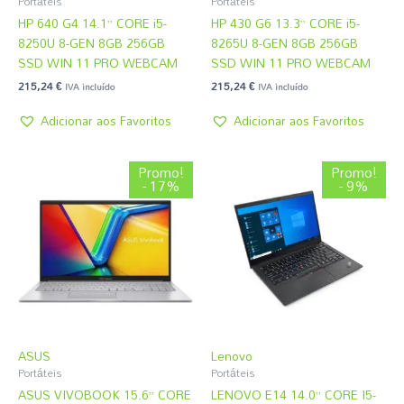
Portáteis
Portáteis
HP 640 G4 14.1” CORE i5-
HP 430 G6 13.3” CORE i5-
8250U 8-GEN 8GB 256GB
8265U 8-GEN 8GB 256GB
SSD WIN 11 PRO WEBCAM
SSD WIN 11 PRO WEBCAM
215,24
€
215,24
€
IVA incluído
IVA incluído
Adicionar aos Favoritos
Adicionar aos Favoritos
O
O
O
O
Promo!
Promo!
preço
preço
preço
preço
- 17%
- 9%
original
atual
original
atual
era:
é:
era:
é:
799,49 €.
664,19 €.
270,59 €.
245,99 €.
ASUS
Lenovo
Portáteis
Portáteis
ASUS VIVOBOOK 15.6” CORE
LENOVO E14 14.0” CORE I5-