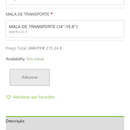
MALA DE TRANSPORTE
O
O
MALA DE TRANSPORTE (14''-15.6'')
preço
preço
original
atual
8,60
€
0,00
€
era:
é:
8,60 €.
0,00 €.
Preço Total:
244,73
€
215,24
€
Availability:
Em stock
Adicionar
Adicionar aos favoritos
Descrição