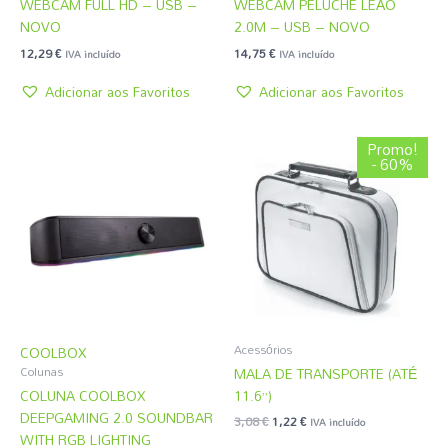
WEBCAM FULL HD – USB –
WEBCAM PELUCHE LEÃO
NOVO
2.0M – USB – NOVO
12,29
€
14,75
€
IVA incluído
IVA incluído
Adicionar aos Favoritos
Adicionar aos Favoritos
O
O
Promo!
preço
preço
- 60%
original
atual
era:
é:
3,08 €.
1,22 €.
Acessórios
COOLBOX
MALA DE TRANSPORTE (ATÉ
Colunas
COLUNA COOLBOX
11.6”)
DEEPGAMING 2.0 SOUNDBAR
3,08
€
1,22
€
IVA incluído
WITH RGB LIGHTING