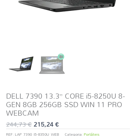
SSD
WIN
11
PRO
WEBCAM
DELL 7390 13.3” CORE i5-8250U 8-
GEN 8GB 256GB SSD WIN 11 PRO
WEBCAM
244,73
€
215,24
€
REF:
LAP_7390_I5-8350U_WEB
Categoria:
Portáteis