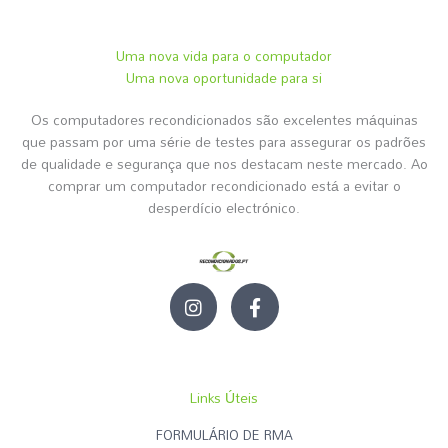
Uma nova vida para o computador
Uma nova oportunidade para si
Os computadores recondicionados são excelentes máquinas
que passam por uma série de testes para assegurar os padrões
de qualidade e segurança que nos destacam neste mercado. Ao
comprar um computador recondicionado está a evitar o
desperdício electrónico.
I
F
n
a
s
c
t
e
a
b
g
o
Links Úteis
r
o
a
k
FORMULÁRIO DE RMA
m
-