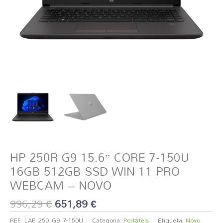
WIN
11
PRO
WEBCAM
-
NOVO
HP 250R G9 15.6” CORE 7-150U
16GB 512GB SSD WIN 11 PRO
WEBCAM – NOVO
996,29
€
651,89
€
REF:
LAP_250_G9_7-150U
Categoria:
Portáteis
Etiqueta:
Novo