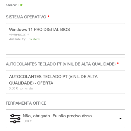
Marca:
HP
SISTEMA OPERATIVO
O
O
Windows 11 PRO DIGITAL BIOS
preço
preço
original
atual
12,30
€
0,00
€
era:
é:
Availability:
Em stock
12,30 €.
0,00 €.
AUTOCOLANTES TECLADO PT (VINIL DE ALTA QUALIDADE)
AUTOCOLANTES TECLADO PT (VINIL DE ALTA
QUALIDADE) - OFERTA
0,00
€
IVA incluído
FERRAMENTA OFFICE
Não, obrigado. Eu não preciso disso
0,00
€