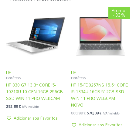
O
O
Promo!
preço
preço
- 33%
original
atual
era:
é:
860,99 €.
578,09 €.
HP
HP
Portáteis
Portáteis
HP 830 G7 13.3” CORE i5-
HP 15-FD0267NS 15.6” CORE
10210U 10-GEN 16GB 256GB
I5-1334U 16GB 512GB SSD
SSD WIN 11 PRO WEBCAM
WIN 11 PRO WEBCAM –
NOVO
282,89
€
IVA incluído
860,99
€
578,09
€
IVA incluído
Adicionar aos Favoritos
Adicionar aos Favoritos