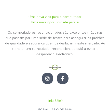
Uma nova vida para o computador
Uma nova oportunidade para si
Os computadores recondicionados são excelentes máquinas
que passam por uma série de testes para assegurar os padrões
de qualidade e segurança que nos destacam neste mercado. Ao
comprar um computador recondicionado está a evitar o
desperdício electrónico.
I
F
n
a
s
c
t
e
a
b
g
o
Links Úteis
r
o
a
k
FORMULÁRIO DE RMA