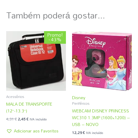
Também poderá gostar...
O
O
Promo!
preço
preço
- 43%
original
atual
era:
é:
4,31 €.
2,45 €.
Acessórios
Disney
MALA DE TRANSPORTE
Periféricos
(12”-13.3”)
WEBCAM DISNEY PRINCESS
WC310 1.3MP (1600×1200) –
4,31
€
2,45
€
IVA incluído
USB – NOVO
Adicionar aos Favoritos
12,29
€
IVA incluído