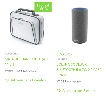
O
O
Promo!
preço
preço
- 60%
original
atual
era:
é:
3,08 €.
1,22 €.
Acessórios
COOLBOX
MALA DE TRANSPORTE (ATÉ
Colunas
11.6”)
COLUNA COOLBOX
BLUETOOTH 5.0 7W X2 G232
3,08
€
1,22
€
IVA incluído
CINZA
Adicionar aos Favoritos
17,53
€
IVA incluído
Adicionar aos Favoritos