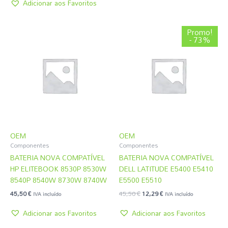
Adicionar aos Favoritos
O
O
Promo!
preço
preço
- 73%
original
atual
era:
é:
45,50 €.
12,29 €.
OEM
OEM
Componentes
Componentes
BATERIA NOVA COMPATÍVEL
BATERIA NOVA COMPATÍVEL
HP ELITEBOOK 8530P 8530W
DELL LATITUDE E5400 E5410
8540P 8540W 8730W 8740W
E5500 E5510
45,50
€
45,50
€
12,29
€
IVA incluído
IVA incluído
Adicionar aos Favoritos
Adicionar aos Favoritos