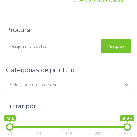
Procurar
P
e
s
Pesquisa
q
u
Categorias de produto
i
s
Seleccione uma categoria
a
r
p
Filtrar por:
o
r
23 €
369 €
:
23
110
196
283
369