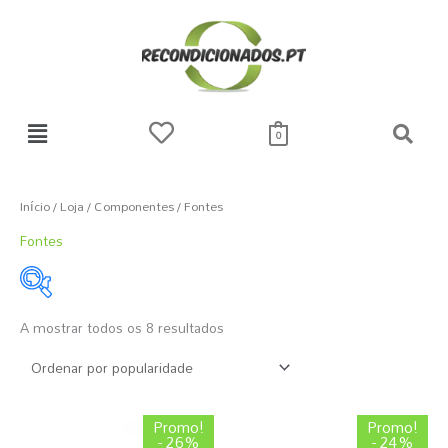
Skip
to
content
0
Ordenado
por
popularidade
Início
/
Loja
/
Componentes
/ Fontes
Fontes
A mostrar todos os 8 resultados
23 €
369 €
23
110
196
283
369
Marcas
O
O
O
O
Promo!
Promo!
preço
preço
preço
preço
- 26%
- 24%