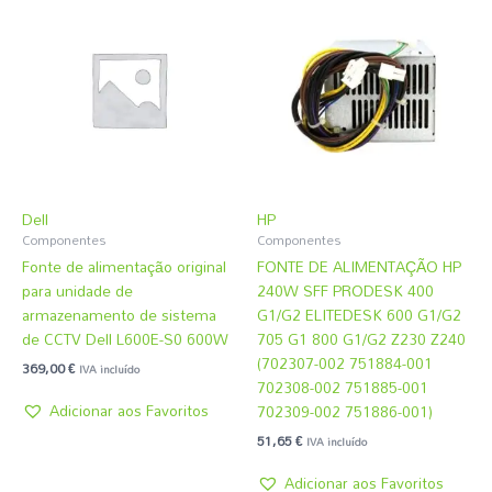
Dell
HP
Componentes
Componentes
Fonte de alimentação original
FONTE DE ALIMENTAÇÃO HP
para unidade de
240W SFF PRODESK 400
armazenamento de sistema
G1/G2 ELITEDESK 600 G1/G2
de CCTV Dell L600E-S0 600W
705 G1 800 G1/G2 Z230 Z240
(702307-002 751884-001
369,00
€
IVA incluído
702308-002 751885-001
Adicionar aos Favoritos
702309-002 751886-001)
51,65
€
IVA incluído
Adicionar aos Favoritos