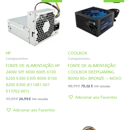
original
atual
original
atual
COOLBOX
Dell
HP
OEM
era:
é:
era:
é:
33,20 €.
24,59 €.
98,39 €.
75,02 €.
HP
COOLBOX
Componentes
Componentes
FONTE DE ALIMENTAÇÃO HP
FONTE DE ALIMENTAÇÃO
240W SFF 6000 6005 6100
COOLBOX DEEPGAMING
6200 6300 6305 8000 8100
800W 80+ BRONZE – NOVO
8200 8300 (611481-001
98,39
€
75,02
€
IVA incluído
613762-001)
Adicionar aos Favoritos
33,20
€
24,59
€
IVA incluído
Adicionar aos Favoritos