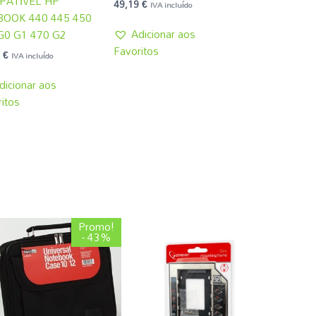
PATÍVEL HP
49,19
€
IVA incluído
OOK 440 445 450
Adicionar aos
G0 G1 470 G2
Favoritos
3
€
IVA incluído
dicionar aos
itos
O
O
Promo!
preço
preço
- 43%
original
atual
era:
é:
4,31 €.
2,45 €.