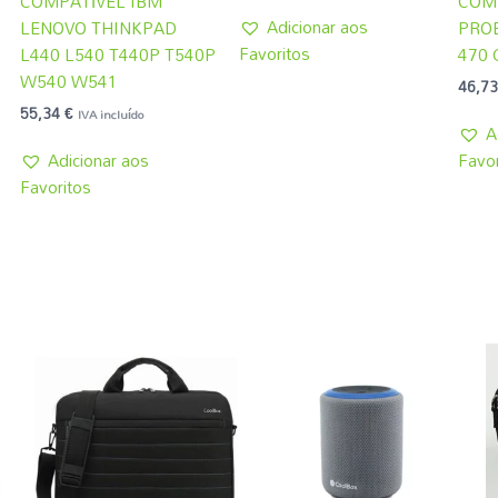
COMPATÍVEL IBM
COM
Adicionar aos
LENOVO THINKPAD
PROB
Favoritos
L440 L540 T440P T540P
470 
W540 W541
46,7
55,34
€
IVA incluído
A
Adicionar aos
Favor
Favoritos