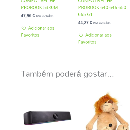
COMPATÍVEL HP
COMPATÍVEL HP
PROBOOK 5330M
PROBOOK 640 645 650
655 G1
47,96
€
IVA incluído
44,27
€
IVA incluído
Adicionar aos
Favoritos
Adicionar aos
Favoritos
Também poderá gostar...