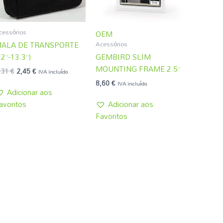
cessórios
OEM
Acessórios
ALA DE TRANSPORTE
12”-13.3”)
GEMBIRD SLIM
MOUNTING FRAME 2.5”
,31
€
2,45
€
IVA incluído
8,60
€
IVA incluído
Adicionar aos
avoritos
Adicionar aos
Favoritos