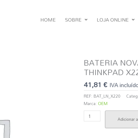
HOME
SOBRE
LOJA ONLINE
BATERIA NOV
Quantidade
de
THINKPAD X2
BATERIA
41,81
€
NOVA
IVA incluíd
COMPATÍVEL
REF:
BAT_LN_X220
Categ
IBM
Marca:
OEM
LENOVO
THINKPAD
Adicionar a
X220
X230