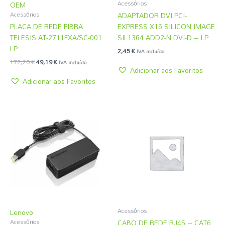
Acessórios
OEM
ADAPTADOR DVI PCI-
Acessórios
PLACA DE REDE FIBRA
EXPRESS X16 SILICON IMAGE
TELESIS AT-2711FXA/SC-001
SIL1364 ADD2-N DVI-D – LP
LP
2,45
€
IVA incluído
172,20
€
49,19
€
IVA incluído
Adicionar aos Favoritos
Adicionar aos Favoritos
Acessórios
Lenovo
CABO DE REDE RJ45 – CAT6
Acessórios