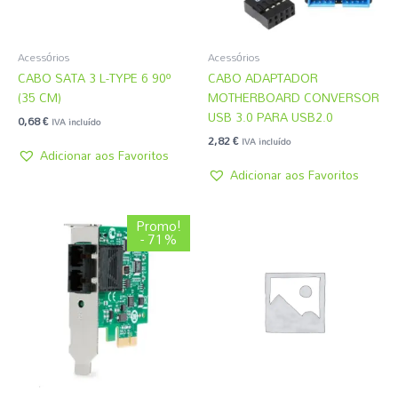
Acessórios
Acessórios
CABO SATA 3 L-TYPE 6 90º
CABO ADAPTADOR
(35 CM)
MOTHERBOARD CONVERSOR
USB 3.0 PARA USB2.0
0,68
€
IVA incluído
2,82
€
IVA incluído
Adicionar aos Favoritos
Adicionar aos Favoritos
O
O
Promo!
preço
preço
- 71%
original
atual
era:
é:
172,20 €.
49,19 €.