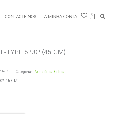
CONTACTE-NOS
A MINHA CONTA
0
L-TYPE 6 90º (45 CM)
YPE_45
Categorias:
Acessórios
,
Cabos
0º (45 CM)