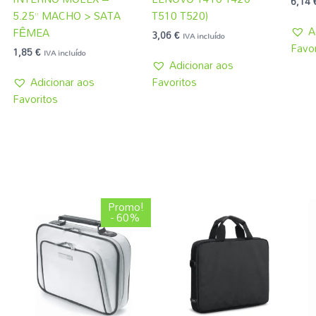
6,14
5.25” MACHO > SATA
T510 T520)
A
FÊMEA
3,06
€
IVA incluído
Favor
1,85
€
IVA incluído
Adicionar aos
Adicionar aos
Favoritos
Favoritos
O
O
Promo!
preço
preço
- 60%
original
atual
era:
é:
3,08 €.
1,22 €.