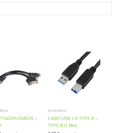
órios
Acessórios
PTADOR DMS59 –
CABO USB 3.0 TYPE A –
I
TYPE B (1.8m)