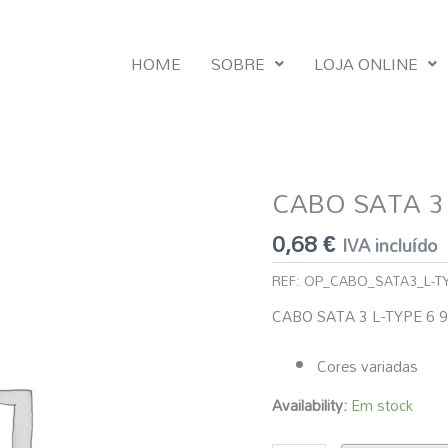
HOME
SOBRE
LOJA ONLINE
CABO SATA 3 
Quantidade
de
0,68
€
IVA incluído
CABO
SATA
REF:
OP_CABO_SATA3_L-T
3
CABO SATA 3 L-TYPE 6 9
L-
TYPE
Cores variadas
6
90º
Availability:
Em stock
(45
CM)