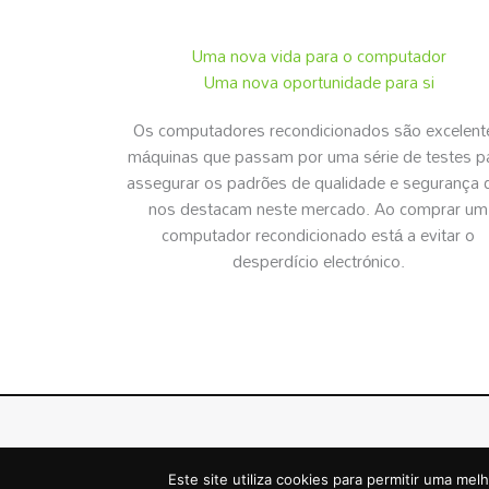
Uma nova vida para o computador
Uma nova oportunidade para si
Os computadores recondicionados são excelent
máquinas que passam por uma série de testes p
assegurar os padrões de qualidade e segurança 
nos destacam neste mercado. Ao comprar um
computador recondicionado está a evitar o
desperdício electrónico.
RECONDICIONADOS.PT
© | Todos os Direitos Reserva
Este site utiliza cookies para permitir uma melh