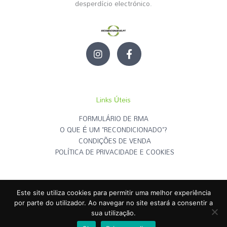
desperdício electrónico.
I
F
n
a
s
c
t
e
a
b
g
o
Links Úteis
r
o
a
k
FORMULÁRIO DE RMA
m
-
O QUE É UM "RECONDICIONADO"?
f
CONDIÇÕES DE VENDA
POLÍTICA DE PRIVACIDADE E COOKIES
Este site utiliza cookies para permitir uma melhor experiência
RECONDICIONADOS.PT
© | Todos os Direitos Reservados - 2026
por parte do utilizador. Ao navegar no site estará a consentir a
sua utilização.
Criado por
RECONDICIONADOS.PT