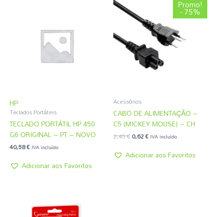
O
O
Promo!
preço
preço
- 75%
original
atual
era:
é:
2,45 €.
0,62 €.
Acessórios
HP
CABO DE ALIMENTAÇÃO –
Teclados Portáteis
TECLADO PORTÁTIL HP 450
C5 (MICKEY MOUSE) – CH
G6 ORIGINAL – PT – NOVO
2,45
€
0,62
€
IVA incluído
40,58
€
IVA incluído
Adicionar aos Favoritos
Adicionar aos Favoritos