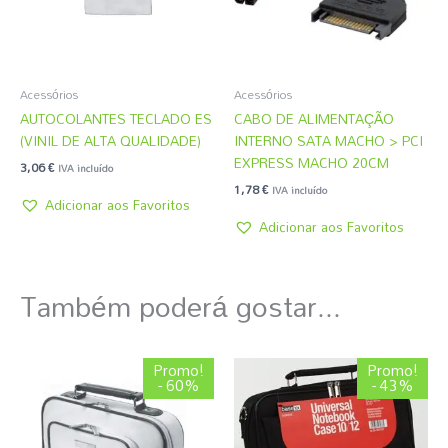
Acessórios
Acessórios
AUTOCOLANTES TECLADO ES
CABO DE ALIMENTAÇÃO
(VINIL DE ALTA QUALIDADE)
INTERNO SATA MACHO > PCI
EXPRESS MACHO 20CM
3,06
€
IVA incluído
1,78
€
IVA incluído
Adicionar aos Favoritos
Adicionar aos Favoritos
Também poderá gostar...
O
O
O
O
Promo!
Promo!
preço
preço
preço
preço
- 60%
- 43%
original
atual
original
atual
era:
é:
era:
é:
3,08 €.
1,22 €.
4,31 €.
2,45 €.