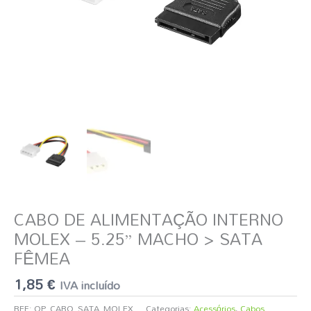
FÊMEA
CABO DE ALIMENTAÇÃO INTERNO
MOLEX – 5.25” MACHO > SATA
FÊMEA
1,85
€
IVA incluído
REF:
OP_CABO_SATA_MOLEX
Categorias:
Acessórios
,
Cabos