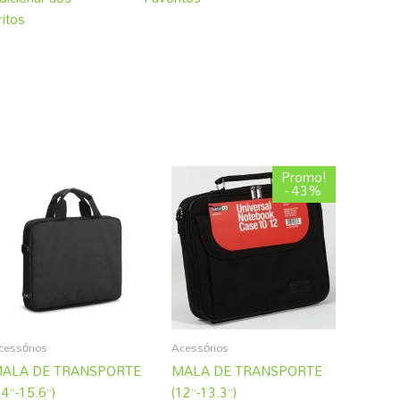
itos
O
O
Promo!
preço
preço
- 43%
original
atual
era:
é:
4,31 €.
2,45 €.
cessórios
Acessórios
ALA DE TRANSPORTE
MALA DE TRANSPORTE
14”-15.6”)
(12”-13.3”)