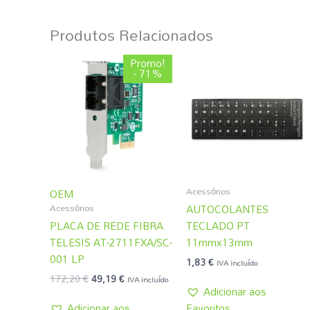
Produtos Relacionados
O
O
Promo!
preço
preço
- 71%
original
atual
era:
é:
172,20 €.
49,19 €.
Acessórios
OEM
Acessórios
AUTOCOLANTES
PLACA DE REDE FIBRA
TECLADO PT
TELESIS AT-2711FXA/SC-
11mmx13mm
001 LP
1,83
€
IVA incluído
172,20
€
49,19
€
IVA incluído
Adicionar aos
Adicionar aos
Favoritos