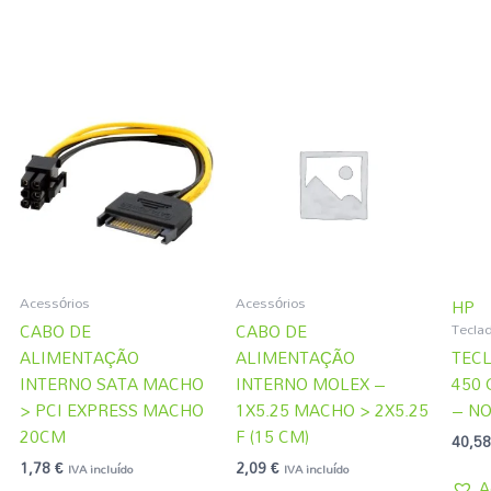
Acessórios
Acessórios
HP
Teclad
CABO DE
CABO DE
ALIMENTAÇÃO
ALIMENTAÇÃO
TECL
INTERNO SATA MACHO
INTERNO MOLEX –
450 
> PCI EXPRESS MACHO
1X5.25 MACHO > 2X5.25
– N
20CM
F (15 CM)
40,5
1,78
€
2,09
€
IVA incluído
IVA incluído
A