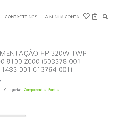
CONTACTE-NOS
A MINHA CONTA
0
IMENTAÇÃO HP 320W TWR
0 8100 Z600 (503378-001
11483-001 613764-001)
o
Categorias:
Componentes
,
Fontes