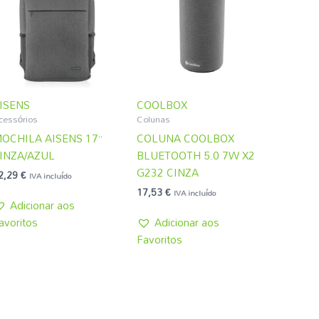
ISENS
COOLBOX
cessórios
Colunas
OCHILA AISENS 17”
COLUNA COOLBOX
INZA/AZUL
BLUETOOTH 5.0 7W X2
G232 CINZA
2,29
€
IVA incluído
17,53
€
IVA incluído
Adicionar aos
avoritos
Adicionar aos
Favoritos