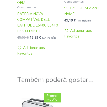
Componentes
OEM
Componentes
SSD 256GB M.2 2280
BATERIA NOVA
NVME
COMPATÍVEL DELL
49,19
€
IVA incluído
LATITUDE E5400 E5410
Adicionar aos
E5500 E5510
Favoritos
45,50
€
12,29
€
IVA incluído
Adicionar aos
Favoritos
Também poderá gostar...
O
O
Promo!
preço
preço
- 60%
original
atual
era:
é: