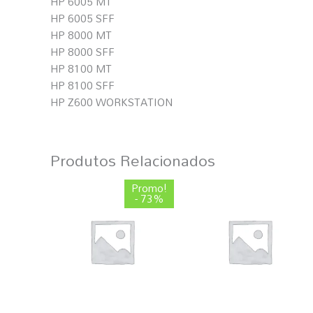
HP 6005 MT
HP 6005 SFF
HP 8000 MT
HP 8000 SFF
HP 8100 MT
HP 8100 SFF
HP Z600 WORKSTATION
Produtos Relacionados
O
O
Promo!
preço
preço
- 73%
original
atual
era:
é:
45,50 €.
12,29 €.