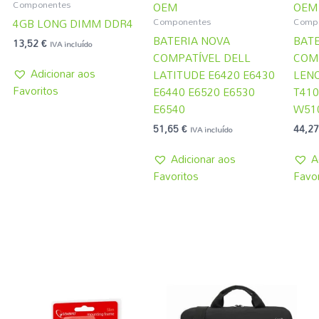
Componentes
OEM
OEM
Componentes
Comp
4GB LONG DIMM DDR4
BATERIA NOVA
BATE
13,52
€
IVA incluído
COMPATÍVEL DELL
COM
Adicionar aos
LATITUDE E6420 E6430
LEN
Favoritos
E6440 E6520 E6530
T410
E6540
W510
51,65
€
44,2
IVA incluído
Adicionar aos
A
Favoritos
Favor