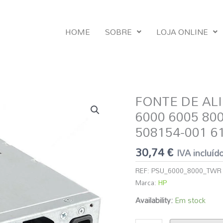
HOME
SOBRE
LOJA ONLINE
FONTE DE AL
Quantidade
de
6000 6005 800
FONTE
508154-001 6
DE
ALIMENTAÇÃO
30,74
€
IVA incluíd
HP
320W
REF:
PSU_6000_8000_TWR
TWR
Marca:
HP
6000
Availability:
Em stock
6005
8000