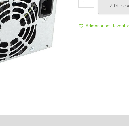
8100
Adicionar a
Z600
(503378-
001
Adicionar aos favorito
508154-
001
611483-
001
613764-
001)