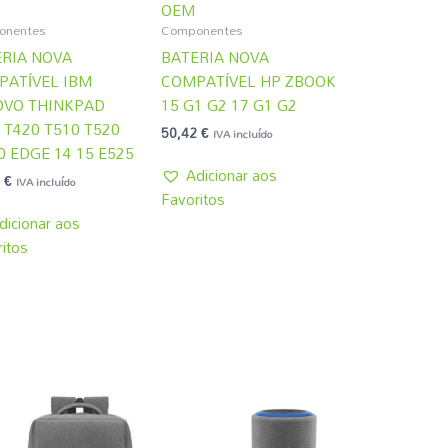
OEM
onentes
Componentes
RIA NOVA
BATERIA NOVA
PATÍVEL IBM
COMPATÍVEL HP ZBOOK
OVO THINKPAD
15 G1 G2 17 G1 G2
 T420 T510 T520
50,42
€
IVA incluído
 EDGE 14 15 E525
Adicionar aos
7
€
IVA incluído
Favoritos
dicionar aos
itos