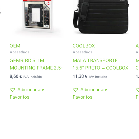
OEM
COOLBOX
A
Acessórios
Acessórios
A
GEMBIRD SLIM
MALA TRANSPORTE
M
MOUNTING FRAME 2.5”
15.6″ PRETO – COOLBOX
C
8,60
€
11,38
€
1
IVA incluído
IVA incluído
Adicionar aos
Adicionar aos
Favoritos
Favoritos
F