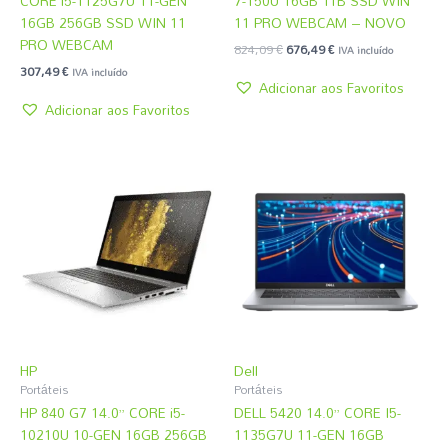
CORE i5-1125G7U 11-GEN
7-150U 16GB 1TB SSD WIN
16GB 256GB SSD WIN 11
11 PRO WEBCAM – NOVO
PRO WEBCAM
824,09
€
676,49
€
IVA incluído
307,49
€
IVA incluído
Adicionar aos Favoritos
Adicionar aos Favoritos
HP
Dell
Portáteis
Portáteis
HP 840 G7 14.0” CORE i5-
DELL 5420 14.0” CORE I5-
10210U 10-GEN 16GB 256GB
1135G7U 11-GEN 16GB