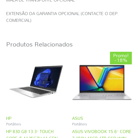
EXTENSÃO DA GARANTIA OPCIONAL (CONTACTE O DEP.
COMERCIAL)
Produtos Relacionados
O
O
Promo!
preço
preço
- 18%
original
atual
era:
é:
824,09 €.
676,49 €.
HP
ASUS
Portáteis
Portáteis
HP 830 G8 13.3” TOUCH
ASUS VIVOBOOK 15.6” CORE