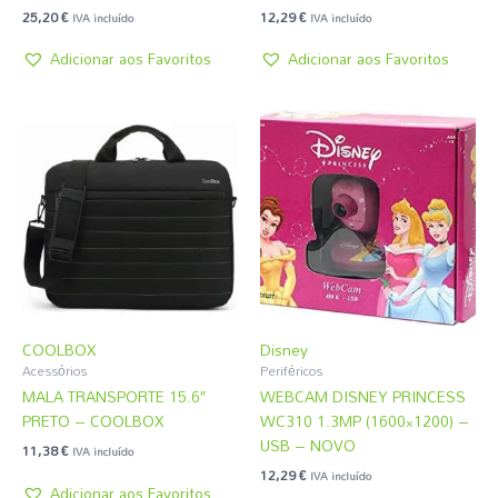
25,20
€
12,29
€
IVA incluído
IVA incluído
Adicionar aos Favoritos
Adicionar aos Favoritos
COOLBOX
Disney
Acessórios
Periféricos
MALA TRANSPORTE 15.6″
WEBCAM DISNEY PRINCESS
PRETO – COOLBOX
WC310 1.3MP (1600×1200) –
USB – NOVO
11,38
€
IVA incluído
12,29
€
IVA incluído
Adicionar aos Favoritos