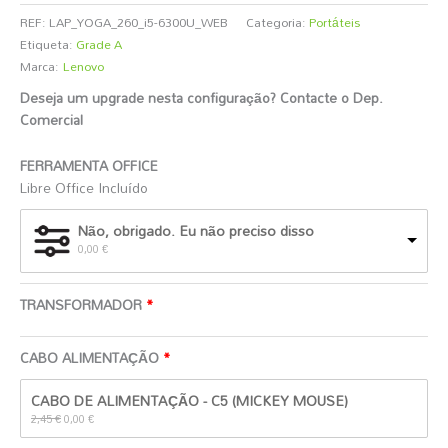
REF:
LAP_YOGA_260_i5-6300U_WEB
Categoria:
Portáteis
Etiqueta:
Grade A
Marca:
Lenovo
Deseja um upgrade nesta configuração? Contacte o Dep.
Comercial
️
FERRAMENTA OFFICE
Libre Office Incluído
Não, obrigado. Eu não preciso disso
0,00
€
TRANSFORMADOR
CABO ALIMENTAÇÃO
O
O
CABO DE ALIMENTAÇÃO - C5 (MICKEY MOUSE)
preço
preço
original
atual
2,45
€
0,00
€
era:
é:
2,45 €.
0,00 €.