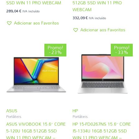
SSD WIN 11 PRO WEBCAM
512GB SSD WIN 11 PRO
WEBCAM
289,04
€
IVA incluído
332,09
€
IVA incluído
Adicionar aos Favoritos
Adicionar aos Favoritos
O
O
O
O
Promo!
Promo!
preço
preço
preço
preço
- 23%
- 33%
original
atual
original
atual
era:
é:
era:
é:
799,49 €.
614,99 €.
860,99 €.
578,09 €.
ASUS
HP
Portáteis
Portáteis
ASUS VIVOBOOK 15.6” CORE
HP 15-FD0267NS 15.6” CORE
5-120U 16GB 512GB SSD
I5-1334U 16GB 512GB SSD
WIN 11 PRO WEBCAM –
WIN 11 PRO WEBCAM –