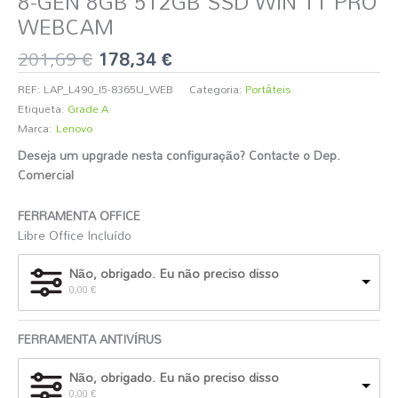
8-GEN 8GB 512GB SSD WIN 11 PRO
WEBCAM
201,69
€
178,34
€
REF:
LAP_L490_I5-8365U_WEB
Categoria:
Portáteis
Etiqueta:
Grade A
Marca:
Lenovo
Deseja um upgrade nesta configuração? Contacte o Dep.
Comercial
️
FERRAMENTA OFFICE
Libre Office Incluído
Não, obrigado. Eu não preciso disso
0,00
€
FERRAMENTA ANTIVÍRUS
Não, obrigado. Eu não preciso disso
0,00
€