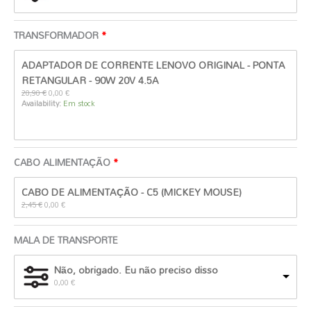
TRANSFORMADOR
O
O
ADAPTADOR DE CORRENTE LENOVO ORIGINAL - PONTA
preço
preço
original
atual
RETANGULAR - 90W 20V 4.5A
era:
é:
20,90
€
0,00
€
20,90 €.
0,00 €.
Availability:
Em stock
CABO ALIMENTAÇÃO
O
O
CABO DE ALIMENTAÇÃO - C5 (MICKEY MOUSE)
preço
preço
original
atual
2,45
€
0,00
€
era:
é:
2,45 €.
0,00 €.
MALA DE TRANSPORTE
Não, obrigado. Eu não preciso disso
0,00
€