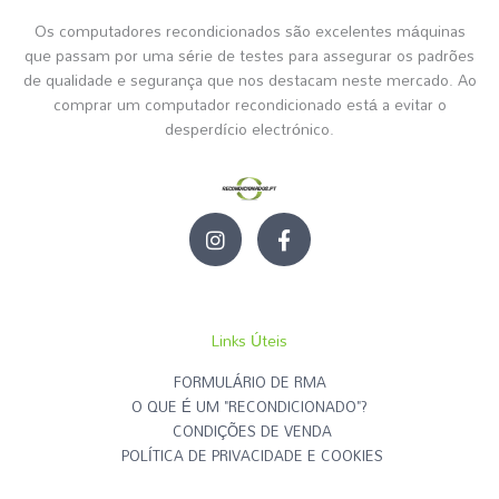
Os computadores recondicionados são excelentes máquinas
que passam por uma série de testes para assegurar os padrões
de qualidade e segurança que nos destacam neste mercado. Ao
comprar um computador recondicionado está a evitar o
desperdício electrónico.
I
F
n
a
s
c
t
e
a
b
g
o
Links Úteis
r
o
a
k
FORMULÁRIO DE RMA
m
-
O QUE É UM "RECONDICIONADO"?
f
CONDIÇÕES DE VENDA
POLÍTICA DE PRIVACIDADE E COOKIES