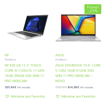
O
O
Promo!
preço
preço
- 23%
original
atual
era:
é:
799,49 €.
614,99 €.
HP
ASUS
Portáteis
Portáteis
HP 830 G8 13.3” TOUCH
ASUS VIVOBOOK 15.6” CORE
CORE i5-1125G7U 11-GEN
5-120U 16GB 512GB SSD
16GB 256GB SSD WIN 11
WIN 11 PRO WEBCAM –
PRO WEBCAM
NOVO
307,49
€
799,49
€
614,99
€
IVA incluído
IVA incluído
Adicionar aos Favoritos
Adicionar aos Favoritos