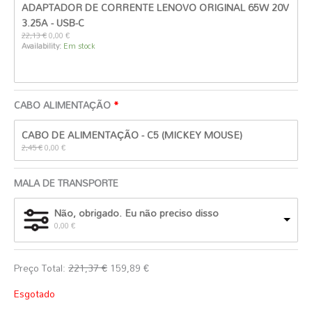
ADAPTADOR DE CORRENTE LENOVO ORIGINAL 65W 20V
preço
preço
original
atual
3.25A - USB-C
era:
é:
22,13
€
0,00
€
22,13 €.
0,00 €.
Availability:
Em stock
CABO ALIMENTAÇÃO
O
O
CABO DE ALIMENTAÇÃO - C5 (MICKEY MOUSE)
preço
preço
original
atual
2,45
€
0,00
€
era:
é:
2,45 €.
0,00 €.
MALA DE TRANSPORTE
Não, obrigado. Eu não preciso disso
0,00
€
Preço Total:
221,37
€
159,89
€
Esgotado