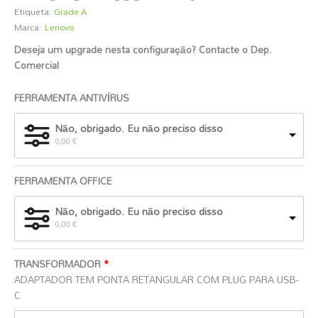
Etiqueta:
Grade A
Marca:
Lenovo
Deseja um upgrade nesta configuração? Contacte o Dep.
Comercial
️
FERRAMENTA ANTIVÍRUS
Não, obrigado. Eu não preciso disso
0,00
€
FERRAMENTA OFFICE
Não, obrigado. Eu não preciso disso
0,00
€
TRANSFORMADOR
ADAPTADOR TEM PONTA RETANGULAR COM PLUG PARA USB-
C
O
O