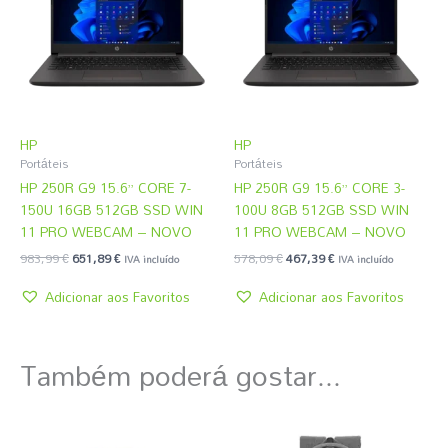
983,99 €.
651,89 €.
578,09 €.
467,39 €.
HP
HP
Portáteis
Portáteis
HP 250R G9 15.6” CORE 7-
HP 250R G9 15.6” CORE 3-
150U 16GB 512GB SSD WIN
100U 8GB 512GB SSD WIN
11 PRO WEBCAM – NOVO
11 PRO WEBCAM – NOVO
983,99
€
651,89
€
578,09
€
467,39
€
IVA incluído
IVA incluído
Adicionar aos Favoritos
Adicionar aos Favoritos
Também poderá gostar...