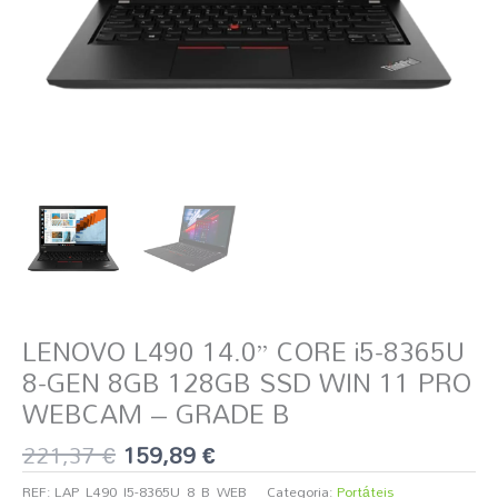
LENOVO L490 14.0” CORE i5-8365U
8-GEN 8GB 128GB SSD WIN 11 PRO
WEBCAM – GRADE B
221,37
€
159,89
€
REF:
LAP_L490_I5-8365U_8_B_WEB
Categoria:
Portáteis