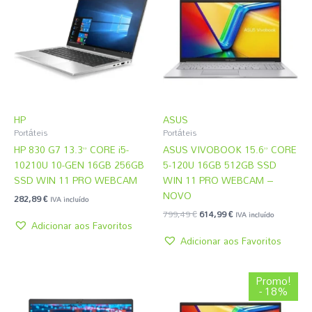
era:
é:
799,49 €.
614,99 €.
HP
ASUS
Portáteis
Portáteis
HP 830 G7 13.3” CORE i5-
ASUS VIVOBOOK 15.6” CORE
10210U 10-GEN 16GB 256GB
5-120U 16GB 512GB SSD
SSD WIN 11 PRO WEBCAM
WIN 11 PRO WEBCAM –
NOVO
282,89
€
IVA incluído
799,49
€
614,99
€
IVA incluído
Adicionar aos Favoritos
Adicionar aos Favoritos
O
O
Promo!
preço
preço
- 18%
original
atual
era:
é: