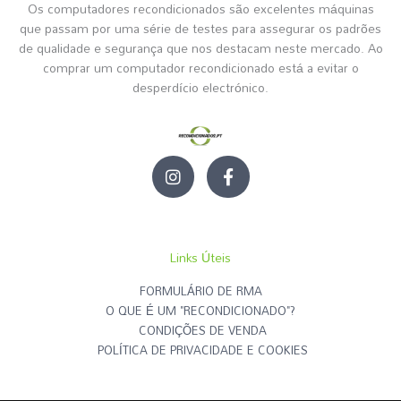
Os computadores recondicionados são excelentes máquinas
que passam por uma série de testes para assegurar os padrões
de qualidade e segurança que nos destacam neste mercado. Ao
comprar um computador recondicionado está a evitar o
desperdício electrónico.
I
F
n
a
s
c
t
e
a
b
g
o
Links Úteis
r
o
a
k
FORMULÁRIO DE RMA
m
-
O QUE É UM "RECONDICIONADO"?
f
CONDIÇÕES DE VENDA
POLÍTICA DE PRIVACIDADE E COOKIES