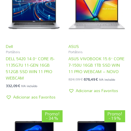
824,09 €.
676,49 €.
Dell
ASUS
Portáteis
Portáteis
DELL 5420 14.0” CORE I5-
ASUS VIVOBOOK 15.6” CORE
1135G7U 11-GEN 16GB
7-150U 16GB 1TB SSD WIN
512GB SSD WIN 11 PRO
11 PRO WEBCAM – NOVO
WEBCAM
824,09
€
676,49
€
IVA incluído
332,09
€
IVA incluído
Adicionar aos Favoritos
Adicionar aos Favoritos
O
O
O
O
Promo!
Promo!
preço
preço
preço
preço
- 34%
- 19%
original
atual
original
atual
era:
é:
era:
é: