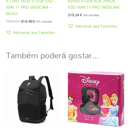
5-120U 16GB 512GB SSD
8250U 8-GEN 8GB 256GB
WIN 11 PRO WEBCAM –
SSD WIN 11 PRO WEBCAM
NOVO
215,24
€
IVA incluído
799,49
€
614,99
€
IVA incluído
Adicionar aos Favoritos
Adicionar aos Favoritos
Também poderá gostar...