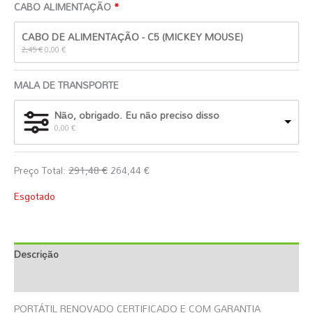
CABO ALIMENTAÇÃO
O
O
CABO DE ALIMENTAÇÃO - C5 (MICKEY MOUSE)
preço
preço
original
atual
2,45
€
0,00
€
era:
é:
2,45 €.
0,00 €.
MALA DE TRANSPORTE
Não, obrigado. Eu não preciso disso
0,00
€
Preço Total:
291,48
€
264,44
€
Esgotado
Descrição
Informação Adicional
PORTÁTIL RENOVADO CERTIFICADO E COM GARANTIA