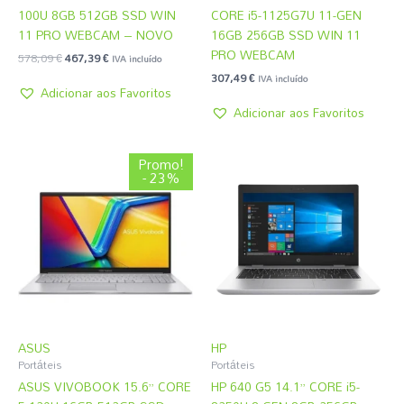
100U 8GB 512GB SSD WIN
CORE i5-1125G7U 11-GEN
11 PRO WEBCAM – NOVO
16GB 256GB SSD WIN 11
PRO WEBCAM
578,09
€
467,39
€
IVA incluído
307,49
€
IVA incluído
Adicionar aos Favoritos
Adicionar aos Favoritos
O
O
Promo!
preço
preço
- 23%
original
atual
era:
é:
799,49 €.
614,99 €.
ASUS
HP
Portáteis
Portáteis
ASUS VIVOBOOK 15.6” CORE
HP 640 G5 14.1” CORE i5-