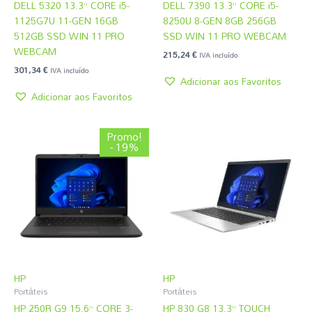
DELL 5320 13.3” CORE i5-
DELL 7390 13.3” CORE i5-
1125G7U 11-GEN 16GB
8250U 8-GEN 8GB 256GB
512GB SSD WIN 11 PRO
SSD WIN 11 PRO WEBCAM
WEBCAM
215,24
€
IVA incluído
301,34
€
IVA incluído
Adicionar aos Favoritos
Adicionar aos Favoritos
O
O
Promo!
preço
preço
- 19%
original
atual
era:
é:
578,09 €.
467,39 €.
HP
HP
Portáteis
Portáteis
HP 250R G9 15.6” CORE 3-
HP 830 G8 13.3” TOUCH