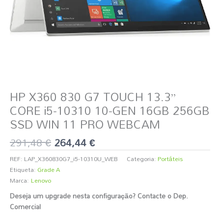
HP X360 830 G7 TOUCH 13.3”
CORE i5-10310 10-GEN 16GB 256GB
SSD WIN 11 PRO WEBCAM
291,48
€
264,44
€
REF:
LAP_X360830G7_i5-10310U_WEB
Categoria:
Portáteis
Etiqueta:
Grade A
Marca:
Lenovo
Deseja um upgrade nesta configuração? Contacte o Dep.
Comercial
️