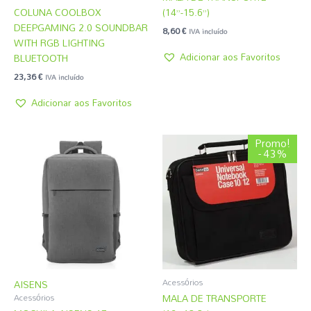
COLUNA COOLBOX
(14”-15.6”)
DEEPGAMING 2.0 SOUNDBAR
8,60
€
IVA incluído
WITH RGB LIGHTING
Adicionar aos Favoritos
BLUETOOTH
23,36
€
IVA incluído
Adicionar aos Favoritos
O
O
Promo!
preço
preço
- 43%
original
atual
era:
é:
4,31 €.
2,45 €.
Acessórios
AISENS
MALA DE TRANSPORTE
Acessórios