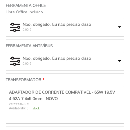
FERRAMENTA OFFICE
Libre Office Incluído
Não, obrigado. Eu não preciso disso
0,00
€
FERRAMENTA ANTIVÍRUS
Não, obrigado. Eu não preciso disso
0,00
€
TRANSFORMADOR
O
O
ADAPTADOR DE CORRENTE COMPATÍVEL - 65W 19.5V
preço
preço
original
atual
4.62A 7.4x5.0mm - NOVO
era:
é:
24,59
€
0,00
€
24,59 €.
0,00 €.
Availability:
Em stock