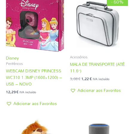
preço
preço
- 60%
original
atual
era:
é:
3,08 €.
1,22 €.
Acessórios
Disney
MALA DE TRANSPORTE (ATÉ
Periféricos
WEBCAM DISNEY PRINCESS
11.6”)
WC310 1.3MP (1600×1200) –
3,08
€
1,22
€
IVA incluído
USB – NOVO
Adicionar aos Favoritos
12,29
€
IVA incluído
Adicionar aos Favoritos