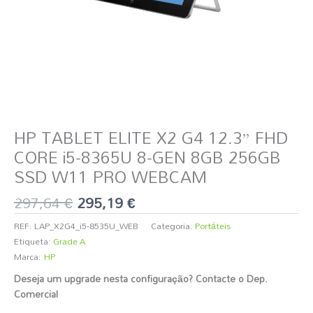
HP TABLET ELITE X2 G4 12.3” FHD
CORE i5-8365U 8-GEN 8GB 256GB
SSD W11 PRO WEBCAM
297,64
€
295,19
€
REF:
LAP_X2G4_i5-8535U_WEB
Categoria:
Portáteis
Etiqueta:
Grade A
Marca:
HP
Deseja um upgrade nesta configuração? Contacte o Dep.
Comercial
️