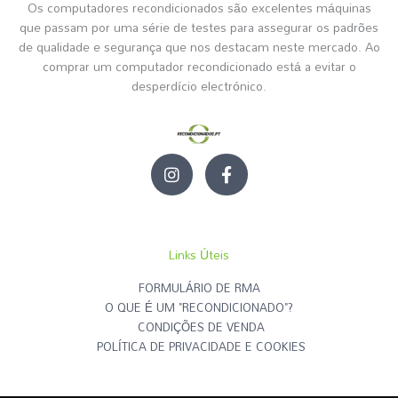
Os computadores recondicionados são excelentes máquinas
que passam por uma série de testes para assegurar os padrões
de qualidade e segurança que nos destacam neste mercado. Ao
comprar um computador recondicionado está a evitar o
desperdício electrónico.
I
F
n
a
s
c
t
e
a
b
g
o
Links Úteis
r
o
a
k
FORMULÁRIO DE RMA
m
-
O QUE É UM "RECONDICIONADO"?
f
CONDIÇÕES DE VENDA
POLÍTICA DE PRIVACIDADE E COOKIES