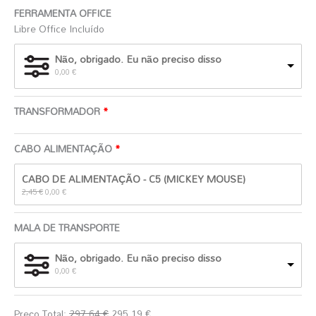
FERRAMENTA OFFICE
Libre Office Incluído
Não, obrigado. Eu não preciso disso
0,00
€
TRANSFORMADOR
CABO ALIMENTAÇÃO
O
O
CABO DE ALIMENTAÇÃO - C5 (MICKEY MOUSE)
preço
preço
original
atual
2,45
€
0,00
€
era:
é:
2,45 €.
0,00 €.
MALA DE TRANSPORTE
Não, obrigado. Eu não preciso disso
0,00
€
Preço Total:
297,64
€
295,19
€