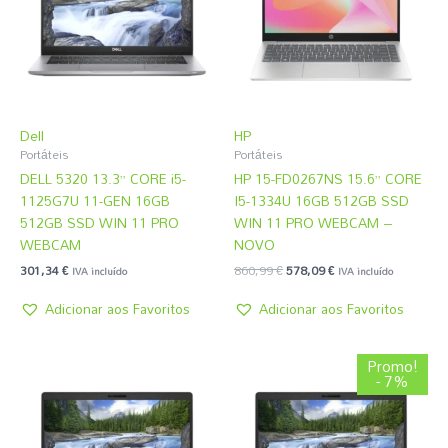
Dell
HP
Portáteis
Portáteis
DELL 5320 13.3” CORE i5-
HP 15-FD0267NS 15.6” CORE
1125G7U 11-GEN 16GB
I5-1334U 16GB 512GB SSD
512GB SSD WIN 11 PRO
WIN 11 PRO WEBCAM –
WEBCAM
NOVO
301,34
€
860,99
€
578,09
€
IVA incluído
IVA incluído
Adicionar aos Favoritos
Adicionar aos Favoritos
O
O
Promo!
preço
preço
- 7%
original
atual
era:
é:
282,89 €.
264,44 €.