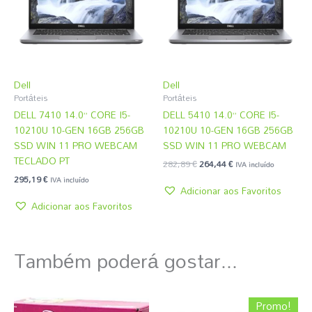
Dell
Dell
Portáteis
Portáteis
DELL 7410 14.0” CORE I5-
DELL 5410 14.0” CORE I5-
10210U 10-GEN 16GB 256GB
10210U 10-GEN 16GB 256GB
SSD WIN 11 PRO WEBCAM
SSD WIN 11 PRO WEBCAM
TECLADO PT
282,89
€
264,44
€
IVA incluído
295,19
€
IVA incluído
Adicionar aos Favoritos
Adicionar aos Favoritos
Também poderá gostar...
O
O
Promo!