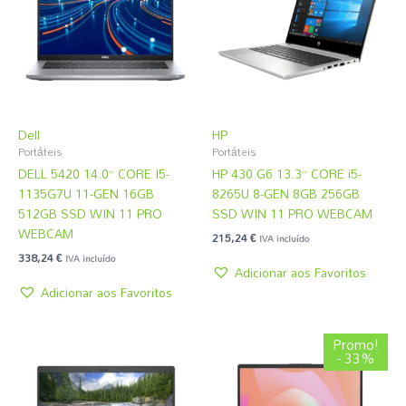
Dell
HP
Portáteis
Portáteis
DELL 5420 14.0” CORE I5-
HP 430 G6 13.3” CORE i5-
1135G7U 11-GEN 16GB
8265U 8-GEN 8GB 256GB
512GB SSD WIN 11 PRO
SSD WIN 11 PRO WEBCAM
WEBCAM
215,24
€
IVA incluído
338,24
€
IVA incluído
Adicionar aos Favoritos
Adicionar aos Favoritos
O
O
Promo!
preço
preço
- 33%
original
atual
era:
é:
860,99 €.
578,09 €.