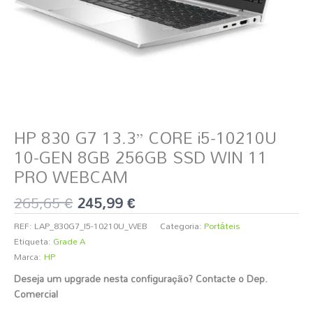
HP 830 G7 13.3” CORE i5-10210U
10-GEN 8GB 256GB SSD WIN 11
PRO WEBCAM
265,65
€
245,99
€
REF:
LAP_830G7_I5-10210U_WEB
Categoria:
Portáteis
Etiqueta:
Grade A
Marca:
HP
Deseja um upgrade nesta configuração? Contacte o Dep.
Comercial
️