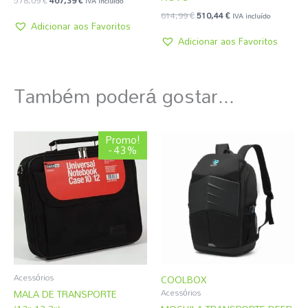
IVA incluído
614,99
€
510,44
€
IVA incluído
Adicionar aos Favoritos
Adicionar aos Favoritos
Também poderá gostar...
O
O
Promo!
preço
preço
- 43%
original
atual
era:
é:
4,31 €.
2,45 €.
Acessórios
COOLBOX
MALA DE TRANSPORTE
Acessórios