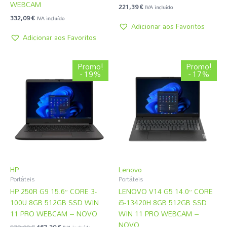
WEBCAM
221,39
€
IVA incluído
332,09
€
IVA incluído
Adicionar aos Favoritos
Adicionar aos Favoritos
O
O
O
O
Promo!
Promo!
preço
preço
preço
preço
- 19%
- 17%
original
atual
original
atual
era:
é:
era:
é:
578,09 €.
467,39 €.
614,99 €.
510,44 €.
HP
Lenovo
Portáteis
Portáteis
HP 250R G9 15.6” CORE 3-
LENOVO V14 G5 14.0” CORE
100U 8GB 512GB SSD WIN
i5-13420H 8GB 512GB SSD
11 PRO WEBCAM – NOVO
WIN 11 PRO WEBCAM –
NOVO
578,09
€
467,39
€