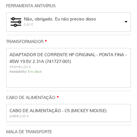
FERRAMENTA ANTIVÍRUS
Não, obrigado. Eu não preciso disso
0,00
€
TRANSFORMADOR
O
O
ADAPTADOR DE CORRENTE HP ORIGINAL - PONTA FINA -
preço
preço
original
atual
45W 19.5V 2.31A (741727-001)
era:
é:
17,21
€
0,00
€
17,21 €.
0,00 €.
Availability:
Em stock
CABO DE ALIMENTAÇÃO
O
O
CABO DE ALIMENTAÇÃO - C5 (MICKEY MOUSE)
preço
preço
original
atual
2,45
€
0,00
€
era:
é:
2,45 €.
0,00 €.
MALA DE TRANSPORTE