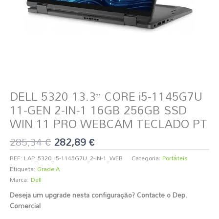
DELL 5320 13.3” CORE i5-1145G7U
11-GEN 2-IN-1 16GB 256GB SSD
WIN 11 PRO WEBCAM TECLADO PT
285,34
€
282,89
€
REF:
LAP_5320_I5-1145G7U_2-IN-1_WEB
Categoria:
Portáteis
Etiqueta:
Grade A
Marca:
Dell
Deseja um upgrade nesta configuração? Contacte o Dep.
Comercial
️