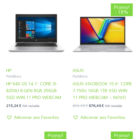
O
O
Promo!
preço
preço
- 18%
original
atual
era:
é:
824,09 €.
676,49 €.
HP
ASUS
Portáteis
Portáteis
HP 640 G5 14.1” CORE i5-
ASUS VIVOBOOK 15.6” CORE
8250U 8-GEN 8GB 256GB
7-150U 16GB 1TB SSD WIN
SSD WIN 11 PRO WEBCAM
11 PRO WEBCAM – NOVO
215,24
€
824,09
€
676,49
€
IVA incluído
IVA incluído
Adicionar aos Favoritos
Adicionar aos Favoritos
O
O
O
O
Promo!
Promo!
preço
preço
preço
preço