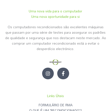
Uma nova vida para o computador
Uma nova oportunidade para si
Os computadores recondicionados são excelentes máquinas
que passam por uma série de testes para assegurar os padrões
de qualidade e segurança que nos destacam neste mercado. Ao
comprar um computador recondicionado está a evitar o
desperdício electrónico.
I
F
n
a
s
c
t
e
a
b
g
o
Links Úteis
r
o
a
k
FORMULÁRIO DE RMA
m
-
O QUE É UM "RECONDICIONADO"?