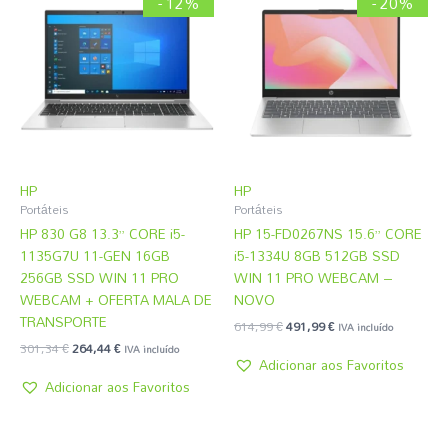
- 12%
- 20%
original
atual
original
atual
era:
é:
era:
é:
301,34 €.
264,44 €.
614,99 €.
491,99 €.
HP
HP
Portáteis
Portáteis
HP 830 G8 13.3” CORE i5-
HP 15-FD0267NS 15.6” CORE
1135G7U 11-GEN 16GB
i5-1334U 8GB 512GB SSD
256GB SSD WIN 11 PRO
WIN 11 PRO WEBCAM –
WEBCAM + OFERTA MALA DE
NOVO
TRANSPORTE
614,99
€
491,99
€
IVA incluído
301,34
€
264,44
€
IVA incluído
Adicionar aos Favoritos
Adicionar aos Favoritos