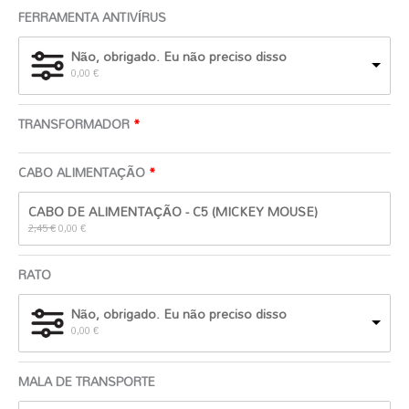
FERRAMENTA ANTIVÍRUS
Não, obrigado. Eu não preciso disso
0,00
€
TRANSFORMADOR
CABO ALIMENTAÇÃO
O
O
CABO DE ALIMENTAÇÃO - C5 (MICKEY MOUSE)
preço
preço
original
atual
2,45
€
0,00
€
era:
é:
2,45 €.
0,00 €.
RATO
Não, obrigado. Eu não preciso disso
0,00
€
MALA DE TRANSPORTE