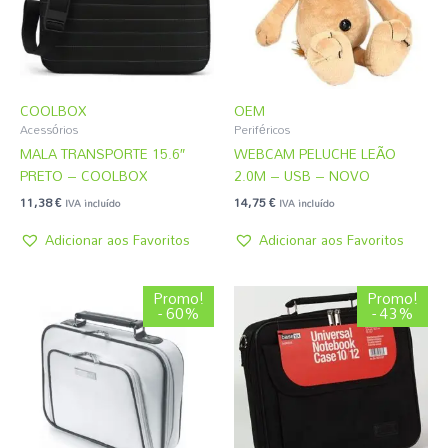
COOLBOX
OEM
Acessórios
Periféricos
MALA TRANSPORTE 15.6″
WEBCAM PELUCHE LEÃO
PRETO – COOLBOX
2.0M – USB – NOVO
11,38
€
14,75
€
IVA incluído
IVA incluído
Adicionar aos Favoritos
Adicionar aos Favoritos
O
O
O
O
Promo!
Promo!
preço
preço
preço
preço
- 60%
- 43%
original
atual
original
atual
era:
é:
era:
é:
3,08 €.
1,22 €.
4,31 €.
2,45 €.