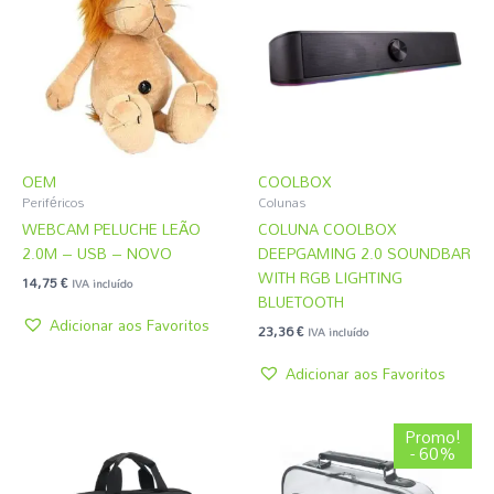
OEM
COOLBOX
Periféricos
Colunas
WEBCAM PELUCHE LEÃO
COLUNA COOLBOX
2.0M – USB – NOVO
DEEPGAMING 2.0 SOUNDBAR
WITH RGB LIGHTING
14,75
€
IVA incluído
BLUETOOTH
Adicionar aos Favoritos
23,36
€
IVA incluído
Adicionar aos Favoritos
O
O
Promo!
preço
preço
- 60%
original
atual
era:
é: