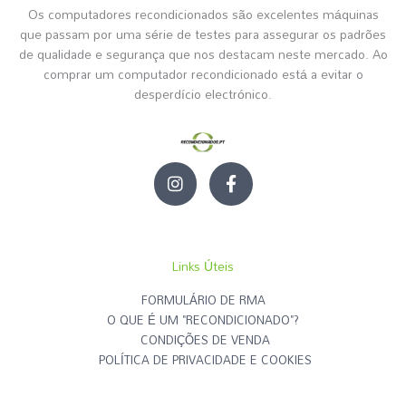
Os computadores recondicionados são excelentes máquinas
que passam por uma série de testes para assegurar os padrões
de qualidade e segurança que nos destacam neste mercado. Ao
comprar um computador recondicionado está a evitar o
desperdício electrónico.
I
F
n
a
s
c
t
e
a
b
g
o
Links Úteis
r
o
a
k
FORMULÁRIO DE RMA
m
-
O QUE É UM "RECONDICIONADO"?
f
CONDIÇÕES DE VENDA
POLÍTICA DE PRIVACIDADE E COOKIES