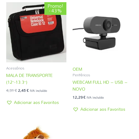
O
O
Promo!
preço
preço
- 43%
original
atual
era:
é:
4,31 €.
2,45 €.
Acessórios
OEM
MALA DE TRANSPORTE
Periféricos
(12”-13.3”)
WEBCAM FULL HD – USB –
NOVO
4,31
€
2,45
€
IVA incluído
12,29
€
IVA incluído
Adicionar aos Favoritos
Adicionar aos Favoritos