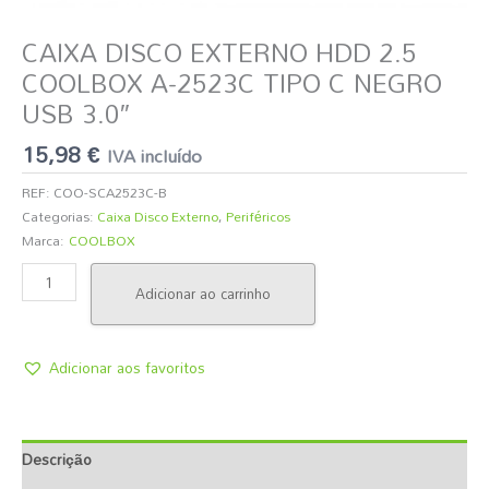
NEGRO
CAIXA DISCO EXTERNO HDD 2.5
USB
3.0"
COOLBOX A-2523C TIPO C NEGRO
USB 3.0″
15,98
€
IVA incluído
REF:
COO-SCA2523C-B
Categorias:
Caixa Disco Externo
,
Periféricos
Marca:
COOLBOX
Adicionar ao carrinho
Adicionar aos favoritos
Descrição