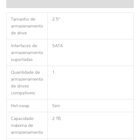
Informação Adicional
Tamanho de
2.5″
armazenamento
de drive
Interfaces de
SATA
armazenamento
suportadas
Quantidade de
1
armazenamento
de drives
compatíveis
Hot-swap
Sim
Capacidade
2 TB
máxima de
armazenamento