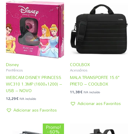
Disney
COOLBOX
Periféricos
Acessórios
WEBCAM DISNEY PRINCESS
MALA TRANSPORTE 15.6″
WC310 1.3MP (1600×1200) –
PRETO – COOLBOX
USB – NOVO
11,38
€
IVA incluído
12,29
€
IVA incluído
Adicionar aos Favoritos
Adicionar aos Favoritos
O
O
Promo!
preço
preço
- 60%