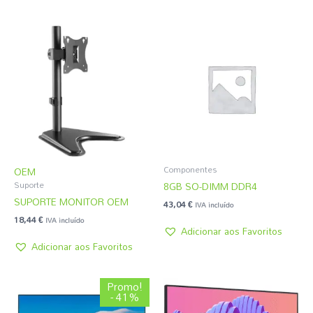
Componentes
OEM
8GB SO-DIMM DDR4
Suporte
SUPORTE MONITOR OEM
43,04
€
IVA incluído
18,44
€
IVA incluído
Adicionar aos Favoritos
Adicionar aos Favoritos
O
O
Promo!
preço
preço
- 41%
original
atual