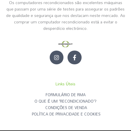
Os computadores recondicionados são excelentes máquinas
que passam por uma série de testes para assegurar os padrões
de qualidade e segurança que nos destacam neste mercado. Ao
comprar um computador recondicionado está a evitar o
desperdício electrónico.
I
F
n
a
s
c
t
e
a
b
g
o
Links Úteis
r
o
a
k
FORMULÁRIO DE RMA
m
-
O QUE É UM "RECONDICIONADO"?
f
CONDIÇÕES DE VENDA
POLÍTICA DE PRIVACIDADE E COOKIES