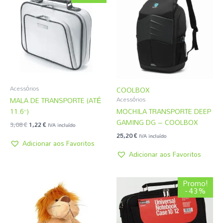
original
atual
era:
é:
3,08 €.
1,22 €.
Acessórios
COOLBOX
MALA DE TRANSPORTE (ATÉ
Acessórios
11.6”)
MOCHILA TRANSPORTE DEEP
GAMING DG – COOLBOX
3,08
€
1,22
€
IVA incluído
25,20
€
IVA incluído
Adicionar aos Favoritos
Adicionar aos Favoritos
O
O
Promo!
preço
preço
- 43%
original
atual
era:
é:
4,31 €.
2,45 €.