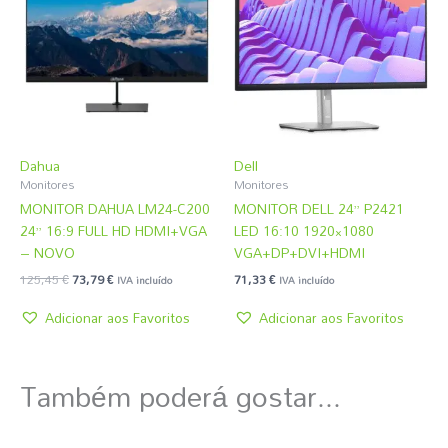
era:
é:
125,45 €.
73,79 €.
Dahua
Dell
Monitores
Monitores
MONITOR DAHUA LM24-C200
MONITOR DELL 24” P2421
24” 16:9 FULL HD HDMI+VGA
LED 16:10 1920×1080
– NOVO
VGA+DP+DVI+HDMI
125,45
€
73,79
€
71,33
€
IVA incluído
IVA incluído
Adicionar aos Favoritos
Adicionar aos Favoritos
Também poderá gostar...