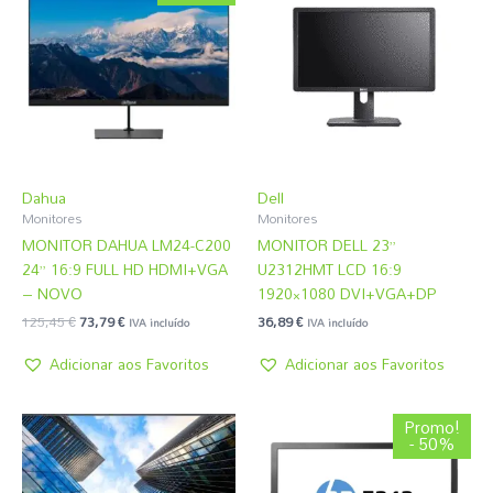
original
atual
era:
é:
125,45 €.
73,79 €.
Dahua
Dell
Monitores
Monitores
MONITOR DAHUA LM24-C200
MONITOR DELL 23”
24” 16:9 FULL HD HDMI+VGA
U2312HMT LCD 16:9
– NOVO
1920×1080 DVI+VGA+DP
125,45
€
73,79
€
36,89
€
IVA incluído
IVA incluído
Adicionar aos Favoritos
Adicionar aos Favoritos
O
O
Promo!
preço
preço
- 50%
original
atual
era:
é:
49,19 €.
24,59 €.