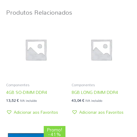
Produtos Relacionados
Componentes
Componentes
4GB SO-DIMM DDR4
8GB LONG DIMM DDR4
13,52
€
43,04
€
IVA incluído
IVA incluído
Adicionar aos Favoritos
Adicionar aos Favoritos
O
O
Promo!
preço
preço
- 41%