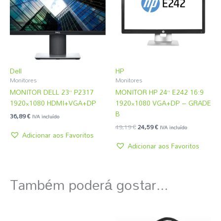
Dell
HP
Monitores
Monitores
MONITOR DELL 23” P2317
MONITOR HP 24” E242 16:9
1920×1080 HDMI+VGA+DP
1920×1080 VGA+DP – GRADE
B
36,89
€
IVA incluído
49,19
€
24,59
€
IVA incluído
Adicionar aos Favoritos
Adicionar aos Favoritos
Também poderá gostar...