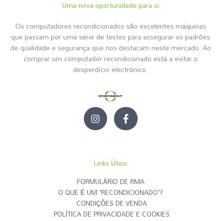
Uma nova oportunidade para si
Os computadores recondicionados são excelentes máquinas
que passam por uma série de testes para assegurar os padrões
de qualidade e segurança que nos destacam neste mercado. Ao
comprar um computador recondicionado está a evitar o
desperdício electrónico.
I
F
n
a
s
c
t
e
a
b
g
o
Links Úteis
r
o
a
k
FORMULÁRIO DE RMA
m
-
O QUE É UM "RECONDICIONADO"?
f
CONDIÇÕES DE VENDA
POLÍTICA DE PRIVACIDADE E COOKIES