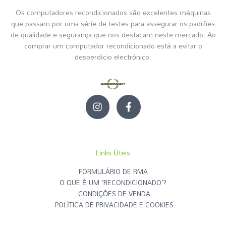
Os computadores recondicionados são excelentes máquinas
que passam por uma série de testes para assegurar os padrões
de qualidade e segurança que nos destacam neste mercado. Ao
comprar um computador recondicionado está a evitar o
desperdício electrónico.
I
F
n
a
s
c
t
e
a
b
g
o
Links Úteis
r
o
a
k
FORMULÁRIO DE RMA
m
-
O QUE É UM "RECONDICIONADO"?
f
CONDIÇÕES DE VENDA
POLÍTICA DE PRIVACIDADE E COOKIES