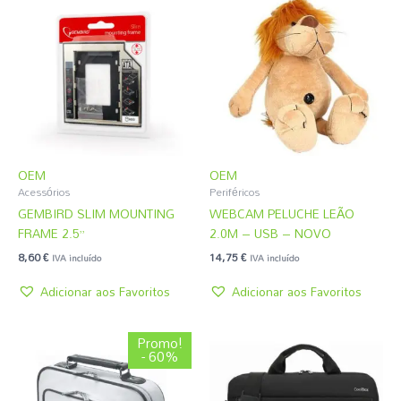
OEM
OEM
Acessórios
Periféricos
GEMBIRD SLIM MOUNTING
WEBCAM PELUCHE LEÃO
FRAME 2.5”
2.0M – USB – NOVO
8,60
€
14,75
€
IVA incluído
IVA incluído
Adicionar aos Favoritos
Adicionar aos Favoritos
O
O
Promo!
preço
preço
- 60%
original
atual
era:
é:
3,08 €.
1,22 €.