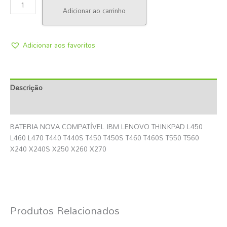
Adicionar ao carrinho
Adicionar aos favoritos
Descrição
Informação Adicional
BATERIA NOVA COMPATÍVEL IBM LENOVO THINKPAD L450
L460 L470 T440 T440S T450 T450S T460 T460S T550 T560
X240 X240S X250 X260 X270
Produtos Relacionados