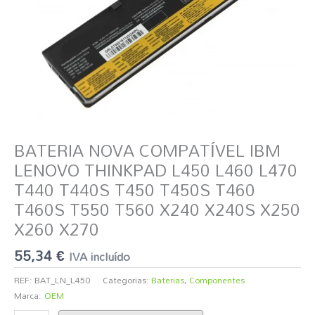
T440S
T450
T450S
T460
T460S
T550
T560
X240
X240S
BATERIA NOVA COMPATÍVEL IBM
X250
LENOVO THINKPAD L450 L460 L470
X260
T440 T440S T450 T450S T460
X270
T460S T550 T560 X240 X240S X250
X260 X270
55,34
€
IVA incluído
REF:
BAT_LN_L450
Categorias:
Baterias
,
Componentes
Marca:
OEM