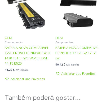
OEM
OEM
Componentes
Componentes
BATERIA NOVA COMPATÍVEL
BATERIA NOVA COMPATÍVEL
IBM LENOVO THINKPAD T410
HP ZBOOK 15 G1 G2 17 G1
T420 T510 T520 W510 EDGE
G2
14 15 E525
50,42
€
IVA incluído
44,27
€
IVA incluído
Adicionar aos Favoritos
Adicionar aos Favoritos
Também poderá gostar...