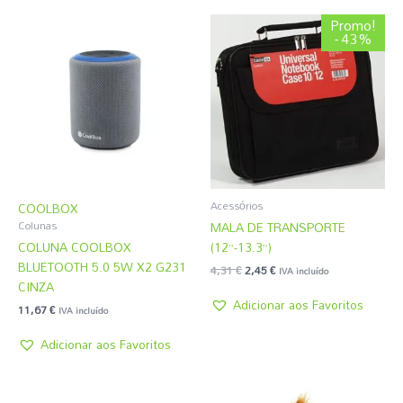
O
O
Promo!
preço
preço
- 43%
original
atual
era:
é:
4,31 €.
2,45 €.
Acessórios
COOLBOX
MALA DE TRANSPORTE
Colunas
COLUNA COOLBOX
(12”-13.3”)
BLUETOOTH 5.0 5W X2 G231
4,31
€
2,45
€
IVA incluído
CINZA
Adicionar aos Favoritos
11,67
€
IVA incluído
Adicionar aos Favoritos