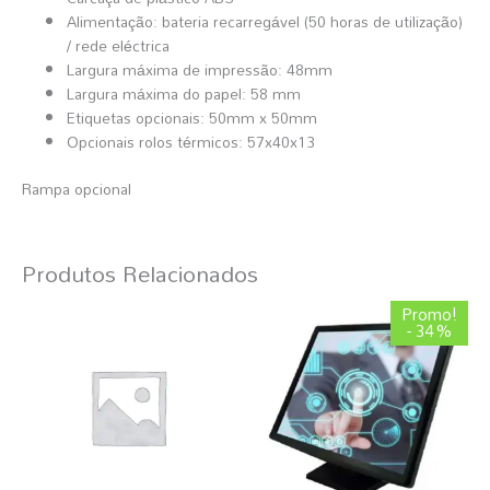
Alimentação: bateria recarregável (50 horas de utilização)
/ rede eléctrica
Largura máxima de impressão: 48mm
Largura máxima do papel: 58 mm
Etiquetas opcionais: 50mm x 50mm
Opcionais rolos térmicos: 57x40x13
Rampa opcional
Produtos Relacionados
O
O
Promo!
preço
preço
- 34%
original
atual
era:
é:
298,88 €.
196,79 €.