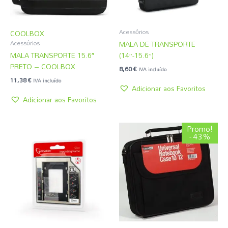
Acessórios
COOLBOX
MALA DE TRANSPORTE
Acessórios
MALA TRANSPORTE 15.6″
(14”-15.6”)
PRETO – COOLBOX
8,60
€
IVA incluído
11,38
€
IVA incluído
Adicionar aos Favoritos
Adicionar aos Favoritos
O
O
Promo!
preço
preço
- 43%
original
atual
era:
é:
4,31 €.
2,45 €.