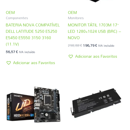
OEM
OEM
Componentes
Monitores
BATERIA NOVA COMPATÍVEL
MONITOR TÁTIL 1703M 17”
DELL LATITUDE 5250 E5250
LED 1280×1024 USB (BRC) –
E5450 E5550 3150 3160
NOVO
(11.1V)
298,88
€
196,79
€
IVA incluído
56,57
€
IVA incluído
Adicionar aos Favoritos
Adicionar aos Favoritos