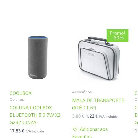
O
O
Promo!
preço
preço
- 60%
original
atual
era:
é:
3,08 €.
1,22 €.
Acessórios
COOLBOX
C
Colunas
C
MALA DE TRANSPORTE
COLUNA COOLBOX
(ATÉ 11.6”)
C
BLUETOOTH 5.0 7W X2
B
3,08
€
1,22
€
IVA incluído
G232 CINZA
G
Adicionar aos
17,53
€
1
IVA incluído
Favoritos