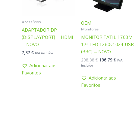
Acessórios
OEM
Monitores
ADAPTADOR DP
(DISPLAYPORT) – HDMI
MONITOR TÁTIL 1703M
– NOVO
17” LED 1280×1024 USB
(BRC) – NOVO
7,37
€
IVA incluído
298,88
€
196,79
€
IVA
Adicionar aos
incluído
Favoritos
Adicionar aos
Favoritos