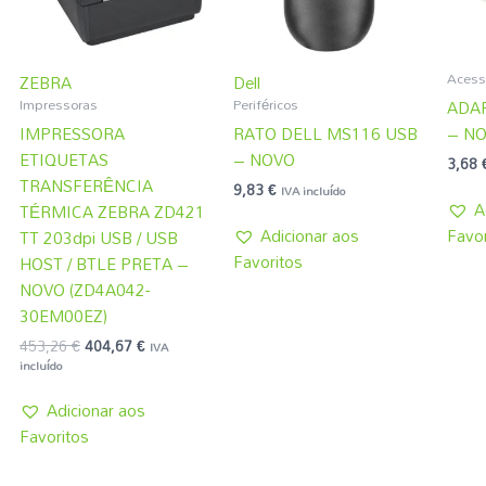
Acess
ZEBRA
Dell
Impressoras
Periféricos
ADAP
IMPRESSORA
RATO DELL MS116 USB
– N
ETIQUETAS
– NOVO
3,68
TRANSFERÊNCIA
9,83
€
IVA incluído
A
TÉRMICA ZEBRA ZD421
Adicionar aos
Favor
TT 203dpi USB / USB
Favoritos
HOST / BTLE PRETA –
NOVO (ZD4A042-
30EM00EZ)
453,26
€
404,67
€
IVA
incluído
Adicionar aos
Favoritos