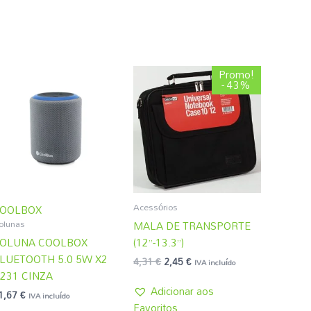
O
O
Promo!
preço
preço
- 43%
original
atual
era:
é:
4,31 €.
2,45 €.
Acessórios
OOLBOX
olunas
MALA DE TRANSPORTE
OLUNA COOLBOX
(12”-13.3”)
LUETOOTH 5.0 5W X2
4,31
€
2,45
€
IVA incluído
231 CINZA
Adicionar aos
1,67
€
IVA incluído
Favoritos