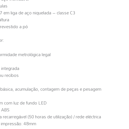
ulas
7 em liga de aço niquelada – classe C3
ltura
revestido a pó
or:
ormidade metrológica legal
 integrada
ou recibos
básica, acumulação, contagem de peças e pesagem
m com luz de fundo LED
o ABS
 recarregável (50 horas de utilização) / rede eléctrica
e impressão: 48mm