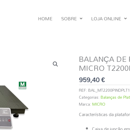
HOME
SOBRE
LOJA ONLINE
BALANÇA DE 
Quantidade
de
MICRO T2200P 
BALANÇA
959,40
€
DE
PLATAFORMA
REF:
BAL_MT2200PINDPLT1
INDUSTRIAL
Categorias:
Balanças de Plat
MICRO
Marca:
MICRO
T2200P
(Verificada)1,20mt
Características da platafo
x
1,20mt
Caixa de junção em