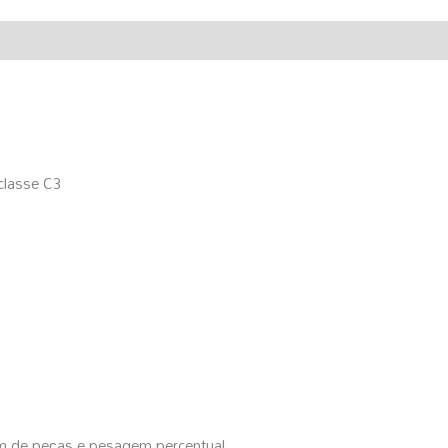
classe C3
m de peças e pesagem percentual