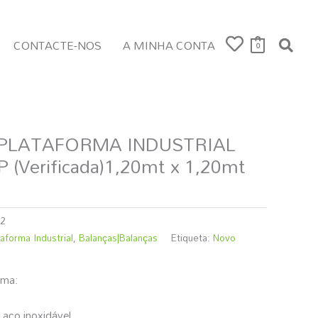
CONTACTE-NOS
A MINHA CONTA
0
PLATAFORMA INDUSTRIAL
(Verificada)1,20mt x 1,20mt
2
aforma Industrial
,
Balanças|Balanças
Etiqueta:
Novo
rma:
 aço inoxidável