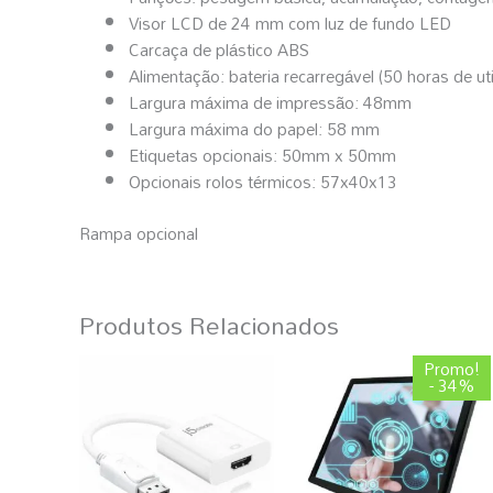
Visor LCD de 24 mm com luz de fundo LED
Carcaça de plástico ABS
Alimentação: bateria recarregável (50 horas de util
Largura máxima de impressão: 48mm
Largura máxima do papel: 58 mm
Etiquetas opcionais: 50mm x 50mm
Opcionais rolos térmicos: 57x40x13
Rampa opcional
Produtos Relacionados
O
O
Promo!
preço
preço
- 34%
original
atual
era:
é:
298,88 €.
196,79 €.