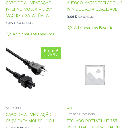
CABO DE ALIMENTAÇÃO
AUTOCOLANTES TECLADO UK
INTERNO MOLEX – 5.25”
(VINIL DE ALTA QUALIDADE)
MACHO > SATA FÊMEA
3,06
€
IVA incluído
1,85
€
IVA incluído
Adicionar aos Favoritos
Adicionar aos Favoritos
O
O
Promo!
preço
preço
- 75%
original
atual
era:
é:
2,45 €.
0,62 €.
Acessórios
HP
CABO DE ALIMENTAÇÃO –
Teclados Portáteis
C5 (MICKEY MOUSE) – CH
TECLADO PORTÁTIL HP 755
850 G3 G4 ORIGINAL BACKLIT