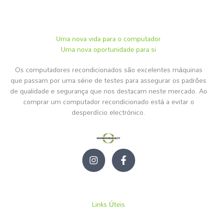
Uma nova vida para o computador
Uma nova oportunidade para si
Os computadores recondicionados são excelentes máquinas
que passam por uma série de testes para assegurar os padrões
de qualidade e segurança que nos destacam neste mercado. Ao
comprar um computador recondicionado está a evitar o
desperdício electrónico.
I
F
n
a
s
c
t
e
a
b
g
o
Links Úteis
r
o