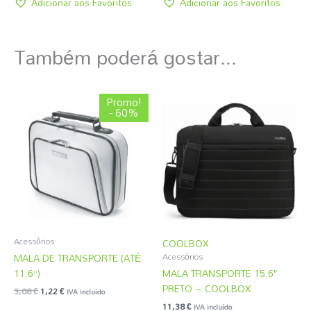
Adicionar aos Favoritos
Adicionar aos Favoritos
Também poderá gostar...
O
O
Promo!
preço
preço
- 60%
original
atual
era:
é:
3,08 €.
1,22 €.
Acessórios
COOLBOX
MALA DE TRANSPORTE (ATÉ
Acessórios
11.6”)
MALA TRANSPORTE 15.6″
PRETO – COOLBOX
3,08
€
1,22
€
IVA incluído
11,38
€
IVA incluído