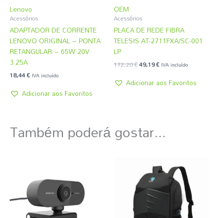
Lenovo
OEM
Acessórios
Acessórios
ADAPTADOR DE CORRENTE
PLACA DE REDE FIBRA
LENOVO ORIGINAL – PONTA
TELESIS AT-2711FXA/SC-001
RETANGULAR – 65W 20V
LP
3.25A
172,20
€
49,19
€
IVA incluído
18,44
€
IVA incluído
Adicionar aos Favoritos
Adicionar aos Favoritos
Também poderá gostar...