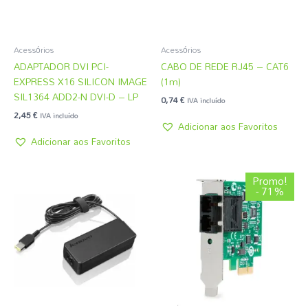
Acessórios
Acessórios
ADAPTADOR DVI PCI-
CABO DE REDE RJ45 – CAT6
EXPRESS X16 SILICON IMAGE
(1m)
SIL1364 ADD2-N DVI-D – LP
0,74
€
IVA incluído
2,45
€
IVA incluído
Adicionar aos Favoritos
Adicionar aos Favoritos
O
O
Promo!
preço
preço
- 71%
original
atual
era:
é:
172,20 €.
49,19 €.