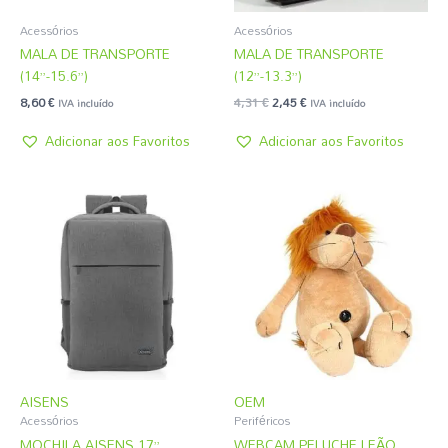
Acessórios
Acessórios
MALA DE TRANSPORTE
MALA DE TRANSPORTE
(14”-15.6”)
(12”-13.3”)
8,60
€
4,31
€
2,45
€
IVA incluído
IVA incluído
Adicionar aos Favoritos
Adicionar aos Favoritos
AISENS
OEM
Acessórios
Periféricos
MOCHILA AISENS 17”
WEBCAM PELUCHE LEÃO