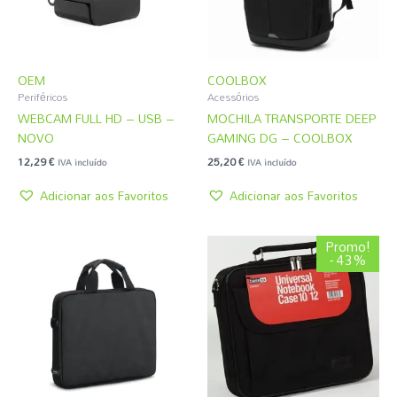
OEM
COOLBOX
Periféricos
Acessórios
WEBCAM FULL HD – USB –
MOCHILA TRANSPORTE DEEP
NOVO
GAMING DG – COOLBOX
12,29
€
25,20
€
IVA incluído
IVA incluído
Adicionar aos Favoritos
Adicionar aos Favoritos
O
O
Promo!
preço
preço
- 43%
original
atual
era:
é:
4,31 €.
2,45 €.