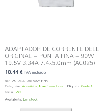
19.5V
3.34A
7.4×5.0mm
(AC025)
ADAPTADOR DE CORRENTE DELL
ORIGINAL – PONTA FINA – 90W
19.5V 3.34A 7.4×5.0mm (AC025)
18,44
€
IVA incluído
REF:
AC_DELL_ORI_90W_FINA
Categorias:
Acessórios
,
Transformadores
Etiqueta:
Grade A
Marca:
Dell
Availability:
Em stock