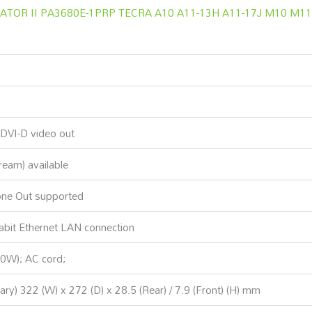
TOR II PA3680E-1PRP TECRA A10 A11-13H A11-17J M10 M11 
DVI-D video out
eam) available
ne Out supported
bit Ethernet LAN connection
0W); AC cord;
ary) 322 (W) x 272 (D) x 28.5 (Rear) / 7.9 (Front) (H) mm