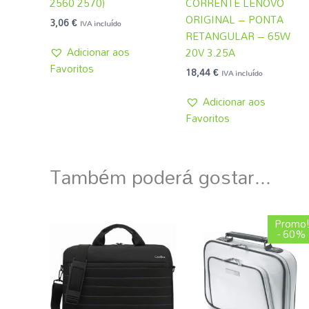
2560 2570)
CORRENTE LENOVO
ORIGINAL – PONTA
3,06
€
IVA incluído
RETANGULAR – 65W
Adicionar aos
20V 3.25A
Favoritos
18,44
€
IVA incluído
Adicionar aos
Favoritos
Também poderá gostar...
O
O
Promo
preço
preço
- 60%
original
atual
era:
é:
3,08 €.
1,22 €.