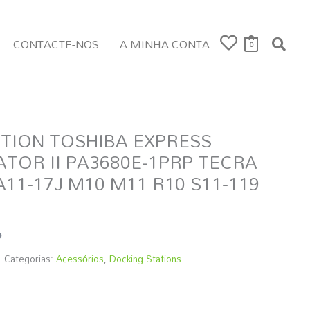
CONTACTE-NOS
A MINHA CONTA
0
TION TOSHIBA EXPRESS
ATOR II PA3680E-1PRP TECRA
A11-17J M10 M11 R10 S11-119
o
Categorias:
Acessórios
,
Docking Stations