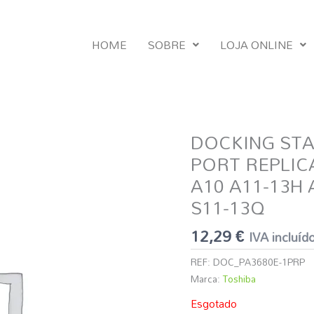
HOME
SOBRE
LOJA ONLINE
DOCKING STA
PORT REPLIC
A10 A11-13H 
S11-13Q
12,29
€
IVA incluíd
REF:
DOC_PA3680E-1PRP
Marca:
Toshiba
Esgotado