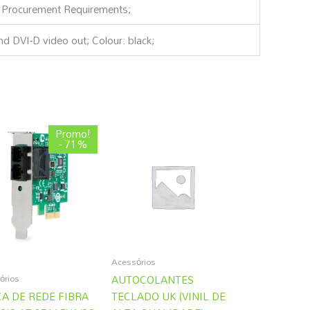
 Procurement Requirements;
d DVI-D video out; Colour: black;
O
O
Promo!
preço
preço
- 71%
original
atual
era:
é:
172,20 €.
49,19 €.
Acessórios
órios
AUTOCOLANTES
A DE REDE FIBRA
TECLADO UK (VINIL DE