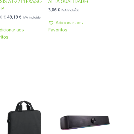
SIS AT-2711FXA/SC-
ALTA QUALIDADE)
LP
3,06
€
IVA incluído
20
€
49,19
€
IVA incluído
Adicionar aos
dicionar aos
Favoritos
itos