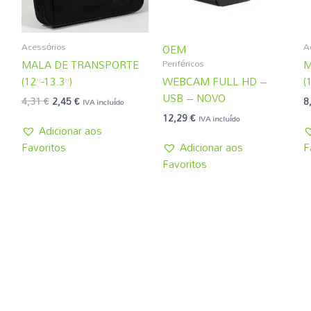
Acessórios
A
OEM
Periféricos
MALA DE TRANSPORTE
M
(12”-13.3”)
WEBCAM FULL HD –
(
USB – NOVO
4,31
€
2,45
€
8
IVA incluído
12,29
€
IVA incluído
Adicionar aos
Favoritos
Adicionar aos
F
Favoritos