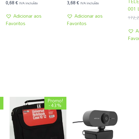
TELE
0,68
€
3,68
€
IVA incluído
IVA incluído
001 
Adicionar aos
Adicionar aos
172,
Favoritos
Favoritos
A
Favor
O
O
!
Promo!
preço
preço
- 43%
original
atual
era:
é:
4,31 €.
2,45 €.