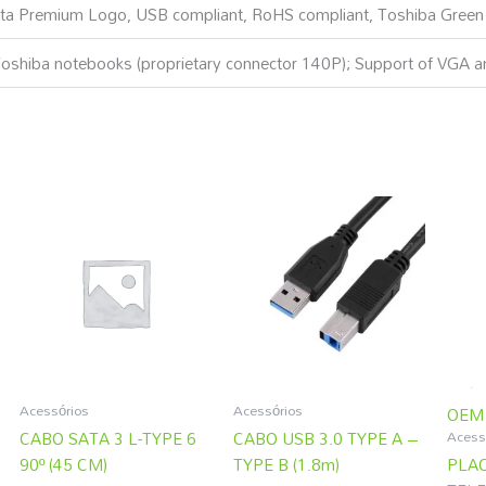
 Premium Logo, USB compliant, RoHS compliant, Toshiba Green
Toshiba notebooks (proprietary connector 140P); Support of VGA an
Acessórios
Acessórios
OEM
Acess
CABO SATA 3 L-TYPE 6
CABO USB 3.0 TYPE A –
90º (45 CM)
TYPE B (1.8m)
PLAC