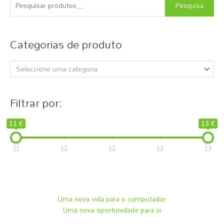
s
Pesquisa
q
u
Categorias de produto
i
s
Seleccione uma categoria
a
r
p
Filtrar por:
o
r
11 €
13 €
:
11
12
12
13
13
Uma nova vida para o computador
Uma nova oportunidade para si