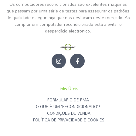
Os computadores recondicionados são excelentes máquinas
que passam por uma série de testes para assegurar os padrões
de qualidade e segurança que nos destacam neste mercado. Ao
comprar um computador recondicionado está a evitar o
desperdício electrónico.
I
F
n
a
s
c
t
e
a
b
g
o
Links Úteis
r
o
a
k
FORMULÁRIO DE RMA
m
-
O QUE É UM "RECONDICIONADO"?
f
CONDIÇÕES DE VENDA
POLÍTICA DE PRIVACIDADE E COOKIES