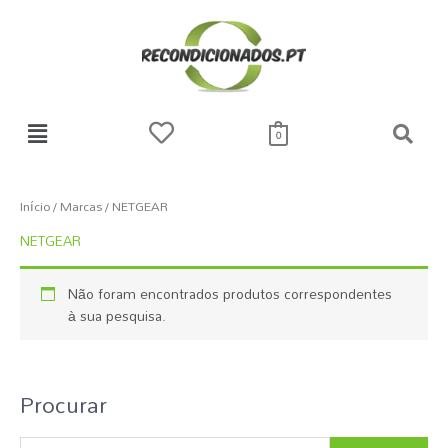
Skip
to
content
0
Início
/ Marcas / NETGEAR
NETGEAR
Não foram encontrados produtos correspondentes
à sua pesquisa.
Procurar
P
e