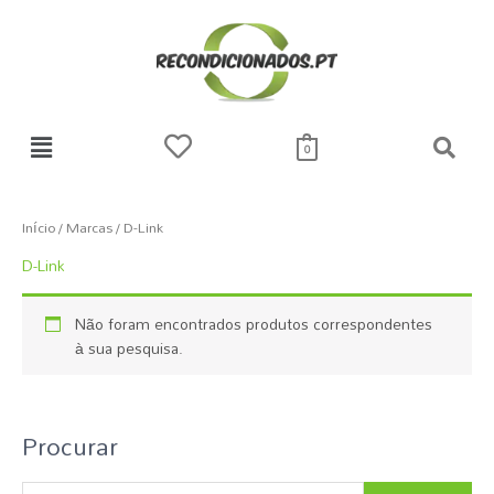
Skip
to
content
0
Início
/ Marcas / D-Link
D-Link
Não foram encontrados produtos correspondentes
à sua pesquisa.
Procurar
P
e