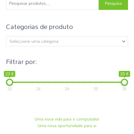
s
Pesquisa
q
u
Categorias de produto
i
s
Seleccione uma categoria
a
r
p
Filtrar por:
o
r
23 €
25 €
:
23
24
24
25
25
Uma nova vida para o computador
Uma nova oportunidade para si