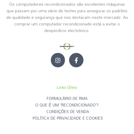
Os computadores recondicionados são excelentes máquinas
que passam por uma série de testes para assegurar os padrões
de qualidade e segurança que nos destacam neste mercado. Ao
comprar um computador recondicionado está a evitar o
desperdício electrónico.
I
F
n
a
s
c
t
e
a
b
g
o
Links Úteis
r
o
a
k
FORMULÁRIO DE RMA
m
-
O QUE É UM "RECONDICIONADO"?
f
CONDIÇÕES DE VENDA
POLÍTICA DE PRIVACIDADE E COOKIES