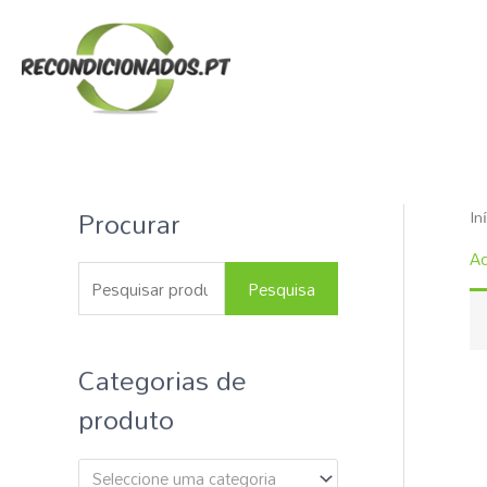
Skip
to
content
Procurar
In
P
e
Ac
s
Pesquisa
q
u
Categorias de
i
produto
s
a
Seleccione uma categoria
r