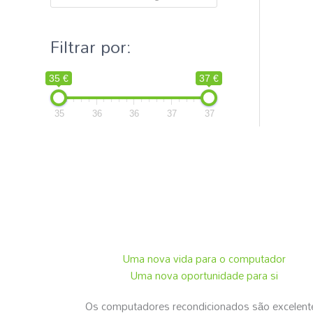
p
o
Filtrar por:
r
:
35 €
37 €
35
36
36
37
37
Uma nova vida para o computador
Uma nova oportunidade para si
Os computadores recondicionados são excelent