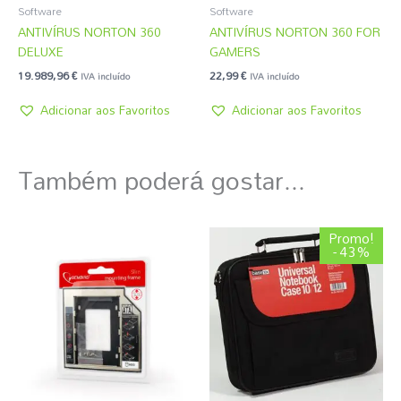
Software
Software
ANTIVÍRUS NORTON 360
ANTIVÍRUS NORTON 360 FOR
DELUXE
GAMERS
19.989,96
€
22,99
€
IVA incluído
IVA incluído
Adicionar aos Favoritos
Adicionar aos Favoritos
Também poderá gostar...
O
O
Promo!
preço
preço
- 43%
original
atual
era:
é:
4,31 €.
2,45 €.