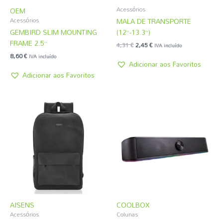
Acessórios
OEM
MALA DE TRANSPORTE
Acessórios
GEMBIRD SLIM MOUNTING
(12”-13.3”)
FRAME 2.5”
4,31
€
2,45
€
IVA incluído
8,60
€
IVA incluído
Adicionar aos Favoritos
Adicionar aos Favoritos
AISENS
COOLBOX
Acessórios
Colunas