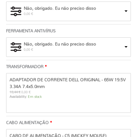
Não, obrigado. Eu não preciso disso
0,00
€
FERRAMENTA ANTIVÍRUS
Não, obrigado. Eu não preciso disso
0,00
€
TRANSFORMADOR
O
O
ADAPTADOR DE CORRENTE DELL ORIGINAL - 65W 19.5V
preço
preço
original
atual
3.34A 7.4x5.0mm
era:
é:
18,44
€
0,00
€
18,44 €.
0,00 €.
Availability:
Em stock
CABO ALIMENTAÇÃO
O
O
CABO DE ALIMENTAÇÃO - C5 (MICKEY MOUSE)
preço
preço