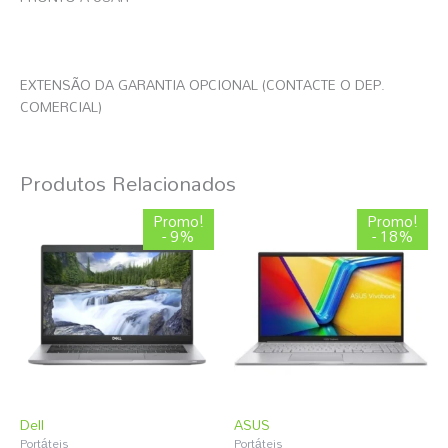
EXTENSÃO DA GARANTIA OPCIONAL (CONTACTE O DEP.
COMERCIAL)
Produtos Relacionados
O
O
O
O
Promo!
Promo!
preço
preço
preço
preço
- 9%
- 18%
original
atual
original
atual
era:
é:
era:
é:
276,74 €.
252,14 €.
824,09 €.
676,49 €.
Dell
ASUS
Portáteis
Portáteis