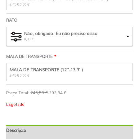
original
atual
2,45
€
0,00
€
era:
é:
2,45 €.
0,00 €.
RATO
Não, obrigado. Eu não preciso disso
0,00
€
MALA DE TRANSPORTE
O
O
MALA DE TRANSPORTE (12''-13.3'')
preço
preço
original
atual
2,45
€
0,00
€
era:
é:
2,45 €.
0,00 €.
Preço Total:
246,59
€
202,94
€
Esgotado
Descrição