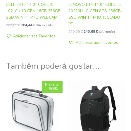
DELL 5410 14.0” CORE I5-
LENOVO E14 14.0” CORE I5-
10210U 10-GEN 16GB 256GB
10210U 10-GEN 8GB 256GB
SSD WIN 11 PRO WEBCAM
SSD WIN 11 PRO TECLADO
PT
282,89
€
264,44
€
IVA incluído
270,59
€
245,99
€
IVA incluído
Adicionar aos Favoritos
Adicionar aos Favoritos
Também poderá gostar...
O
O
Promo!
preço
preço
- 60%
original
atual
era:
é:
3,08 €.
1,22 €.