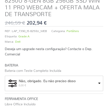
8250U 8-GEN 8GB 256GB SSD WIN
11 PRO WEBCAM + OFERTA MALA
DE TRANSPORTE
246,59
€
202,94
€
REF:
LAP_7390_I5-8250U_WEB
Categoria:
Portáteis
Etiqueta:
Grade A
Marca:
Dell
Deseja um upgrade nesta configuração? Contacte o Dep.
Comercial
️
BATERIA
Bateria com Teste Completo Incluída
Não, obrigado. Eu não preciso disso
0,00
€
FERRAMENTA OFFICE
Libre Office Incluído