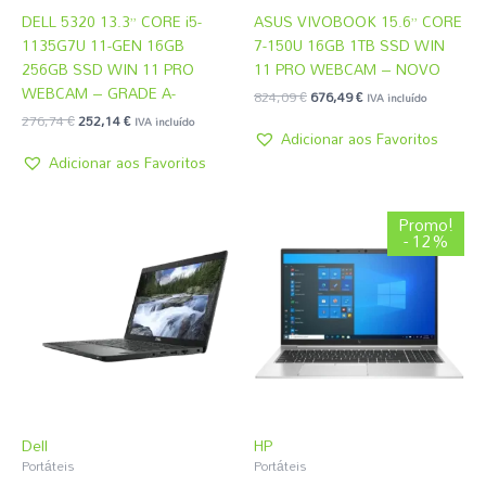
DELL 5320 13.3” CORE i5-
ASUS VIVOBOOK 15.6” CORE
1135G7U 11-GEN 16GB
7-150U 16GB 1TB SSD WIN
256GB SSD WIN 11 PRO
11 PRO WEBCAM – NOVO
WEBCAM – GRADE A-
824,09
€
676,49
€
IVA incluído
276,74
€
252,14
€
IVA incluído
Adicionar aos Favoritos
Adicionar aos Favoritos
O
O
Promo!
preço
preço
- 12%
original
atual
era:
é:
301,34 €.
264,44 €.
Dell
HP
Portáteis
Portáteis