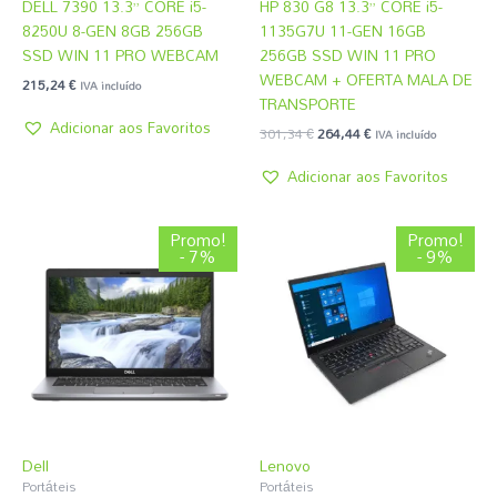
DELL 7390 13.3” CORE i5-
HP 830 G8 13.3” CORE i5-
8250U 8-GEN 8GB 256GB
1135G7U 11-GEN 16GB
SSD WIN 11 PRO WEBCAM
256GB SSD WIN 11 PRO
WEBCAM + OFERTA MALA DE
215,24
€
IVA incluído
TRANSPORTE
Adicionar aos Favoritos
301,34
€
264,44
€
IVA incluído
Adicionar aos Favoritos
O
O
O
O
Promo!
Promo!
preço
preço
preço
preço
- 7%
- 9%
original
atual
original
atual
era:
é:
era:
é:
282,89 €.
264,44 €.
270,59 €.
245,99 €.
Dell
Lenovo
Portáteis
Portáteis