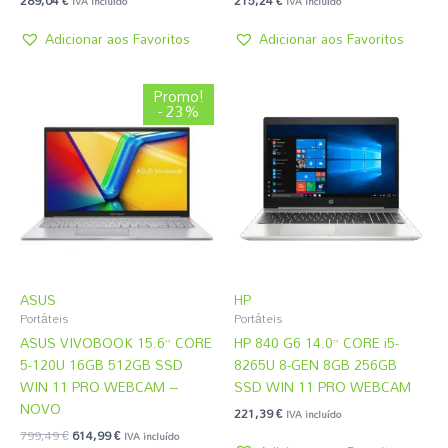
289,04
€
215,24
€
IVA incluído
IVA incluído
Adicionar aos Favoritos
Adicionar aos Favoritos
O
O
Promo!
preço
preço
- 23%
original
atual
era:
é:
799,49 €.
614,99 €.
ASUS
HP
Portáteis
Portáteis
ASUS VIVOBOOK 15.6” CORE
HP 840 G6 14.0” CORE i5-
5-120U 16GB 512GB SSD
8265U 8-GEN 8GB 256GB
WIN 11 PRO WEBCAM –
SSD WIN 11 PRO WEBCAM
NOVO
221,39
€
IVA incluído
799,49
€
614,99
€
IVA incluído