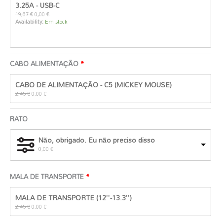
original
atual
3.25A - USB-C
era:
é:
19,67
€
0,00
€
19,67 €.
0,00 €.
Availability:
Em stock
CABO ALIMENTAÇÃO
O
O
CABO DE ALIMENTAÇÃO - C5 (MICKEY MOUSE)
preço
preço
original
atual
2,45
€
0,00
€
era:
é:
2,45 €.
0,00 €.
RATO
Não, obrigado. Eu não preciso disso
0,00
€
MALA DE TRANSPORTE
O
O
MALA DE TRANSPORTE (12''-13.3'')
preço
preço
original
atual
2,45
€
0,00
€
era:
é:
2,45 €.
0,00 €.