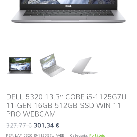
SSD
WIN
11
PRO
WEBCAM
DELL 5320 13.3” CORE i5-1125G7U
11-GEN 16GB 512GB SSD WIN 11
PRO WEBCAM
327,77
€
301,34
€
REF:
LAP_5320_I5-1125G7U_WEB
Categoria:
Portáteis