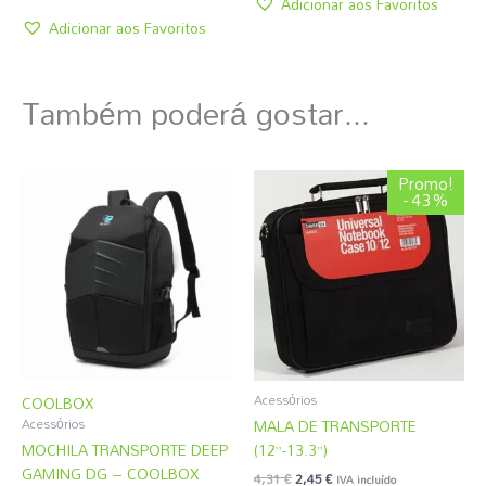
Adicionar aos Favoritos
Adicionar aos Favoritos
Também poderá gostar...
O
O
Promo!
preço
preço
- 43%
original
atual
era:
é:
4,31 €.
2,45 €.
Acessórios
COOLBOX
MALA DE TRANSPORTE
Acessórios
MOCHILA TRANSPORTE DEEP
(12”-13.3”)
GAMING DG – COOLBOX
4,31
€
2,45
€
IVA incluído