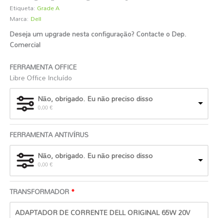
Etiqueta:
Grade A
Marca:
Dell
Deseja um upgrade nesta configuração? Contacte o Dep.
Comercial
️
FERRAMENTA OFFICE
Libre Office Incluído
Não, obrigado. Eu não preciso disso
0,00
€
FERRAMENTA ANTIVÍRUS
Não, obrigado. Eu não preciso disso
0,00
€
TRANSFORMADOR
O
O
ADAPTADOR DE CORRENTE DELL ORIGINAL 65W 20V
preço
preço