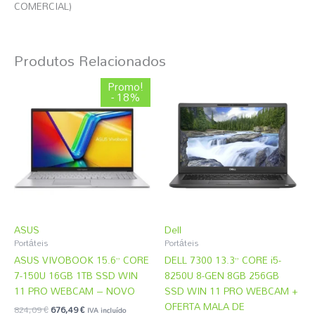
COMERCIAL)
Produtos Relacionados
O
O
Promo!
preço
preço
- 18%
original
atual
era:
é:
824,09 €.
676,49 €.
ASUS
Dell
Portáteis
Portáteis
ASUS VIVOBOOK 15.6” CORE
DELL 7300 13.3” CORE i5-
7-150U 16GB 1TB SSD WIN
8250U 8-GEN 8GB 256GB
11 PRO WEBCAM – NOVO
SSD WIN 11 PRO WEBCAM +
OFERTA MALA DE
824,09
€
676,49
€
IVA incluído