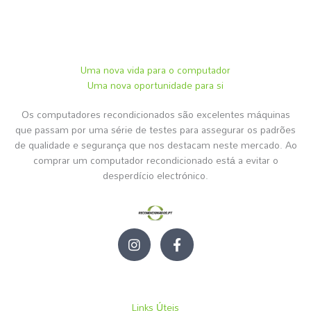
Uma nova vida para o computador
Uma nova oportunidade para si
Os computadores recondicionados são excelentes máquinas
que passam por uma série de testes para assegurar os padrões
de qualidade e segurança que nos destacam neste mercado. Ao
comprar um computador recondicionado está a evitar o
desperdício electrónico.
I
F
n
a
s
c
t
e
a
b
g
o
Links Úteis