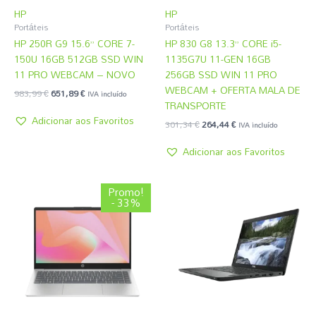
HP
HP
Portáteis
Portáteis
HP 250R G9 15.6” CORE 7-
HP 830 G8 13.3” CORE i5-
150U 16GB 512GB SSD WIN
1135G7U 11-GEN 16GB
11 PRO WEBCAM – NOVO
256GB SSD WIN 11 PRO
WEBCAM + OFERTA MALA DE
983,99
€
651,89
€
IVA incluído
TRANSPORTE
Adicionar aos Favoritos
301,34
€
264,44
€
IVA incluído
Adicionar aos Favoritos
O
O
Promo!
preço
preço
- 33%
original
atual
era:
é:
860,99 €.
578,09 €.