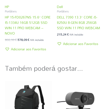
HP
Dell
Portáteis
Portáteis
HP 15-FD0267NS 15.6” CORE
DELL 7390 13.3” CORE i5-
I5-1334U 16GB 512GB SSD
8250U 8-GEN 8GB 256GB
WIN 11 PRO WEBCAM –
SSD WIN 11 PRO WEBCAM
NOVO
215,24
€
IVA incluído
860,99
€
578,09
€
IVA incluído
Adicionar aos Favoritos
Adicionar aos Favoritos
Também poderá gostar...