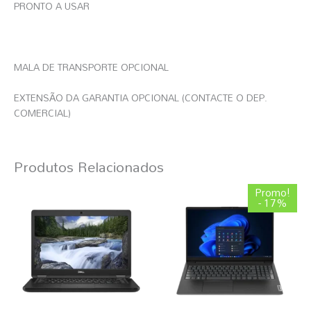
PRONTO A USAR
MALA DE TRANSPORTE OPCIONAL
EXTENSÃO DA GARANTIA OPCIONAL (CONTACTE O DEP.
COMERCIAL)
Produtos Relacionados
O
O
Promo!
preço
preço
- 17%
original
atual
era:
é:
614,99 €.
510,44 €.