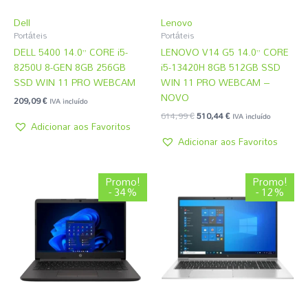
Dell
Lenovo
Portáteis
Portáteis
DELL 5400 14.0” CORE i5-
LENOVO V14 G5 14.0” CORE
8250U 8-GEN 8GB 256GB
i5-13420H 8GB 512GB SSD
SSD WIN 11 PRO WEBCAM
WIN 11 PRO WEBCAM –
NOVO
209,09
€
IVA incluído
614,99
€
510,44
€
IVA incluído
Adicionar aos Favoritos
Adicionar aos Favoritos
O
O
O
O
Promo!
Promo!
preço
preço
preço
preço
- 34%
- 12%
original
atual
original
atual
era:
é:
era:
é:
983,99 €.
651,89 €.
301,34 €.
264,44 €.