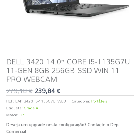
DELL 3420 14.0” CORE I5-1135G7U
11-GEN 8GB 256GB SSD WIN 11
PRO WEBCAM
279,18
€
239,84
€
REF:
LAP_3420_I5-1135G7U_WEB
Categoria:
Portáteis
Etiqueta:
Grade A
Marca:
Dell
Deseja um upgrade nesta configuração? Contacte o Dep.
Comercial
️