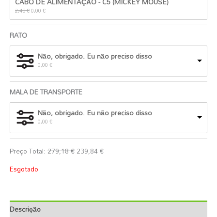
CABO DE ALIMENTAÇÃO - C5 (MICKEY MOUSE)
preço
preço
original
atual
2,45
€
0,00
€
era:
é:
2,45 €.
0,00 €.
RATO
Não, obrigado. Eu não preciso disso
0,00
€
MALA DE TRANSPORTE
Não, obrigado. Eu não preciso disso
0,00
€
Preço Total:
279,18
€
239,84
€
Esgotado
Descrição