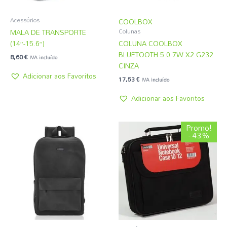
Acessórios
COOLBOX
MALA DE TRANSPORTE
Colunas
(14”-15.6”)
COLUNA COOLBOX
BLUETOOTH 5.0 7W X2 G232
8,60
€
IVA incluído
CINZA
Adicionar aos Favoritos
17,53
€
IVA incluído
Adicionar aos Favoritos
O
O
Promo!
preço
preço
- 43%
original
atual
era:
é:
4,31 €.
2,45 €.