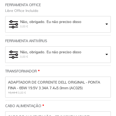
FERRAMENTA OFFICE
Libre Office Incluído
Não, obrigado. Eu não preciso disso
0,00
€
FERRAMENTA ANTIVÍRUS
Não, obrigado. Eu não preciso disso
0,00
€
TRANSFORMADOR
O
O
ADAPTADOR DE CORRENTE DELL ORIGINAL - PONTA
preço
preço
original
atual
FINA - 65W 19.5V 3.34A 7.4×5.0mm (AC025)
era:
é:
18,44
€
0,00
€
18,44 €.
0,00 €.
CABO ALIMENTAÇÃO
O
O