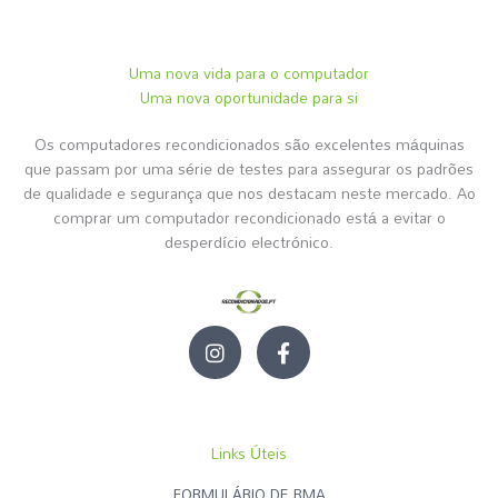
Uma nova vida para o computador
Uma nova oportunidade para si
Os computadores recondicionados são excelentes máquinas
que passam por uma série de testes para assegurar os padrões
de qualidade e segurança que nos destacam neste mercado. Ao
comprar um computador recondicionado está a evitar o
desperdício electrónico.
I
F
n
a
s
c
t
e
a
b
g
o
Links Úteis
r
o
a
k
FORMULÁRIO DE RMA