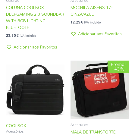
Colunas
Acessórios
COLUNA COOLBOX
MOCHILA AISENS 17”
DEEPGAMING 2.0 SOUNDBAR
CINZA/AZUL
WITH RGB LIGHTING
12,29
€
IVA incluído
BLUETOOTH
Adicionar aos Favoritos
23,36
€
IVA incluído
Adicionar aos Favoritos
O
O
Promo!
preço
preço
- 43%
original
atual
era:
é:
4,31 €.
2,45 €.
Acessórios
COOLBOX
MALA DE TRANSPORTE
Acessórios