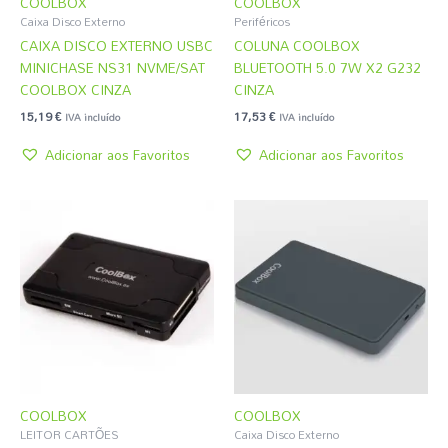
COOLBOX
COOLBOX
Caixa Disco Externo
Periféricos
CAIXA DISCO EXTERNO USBC
COLUNA COOLBOX
MINICHASE NS31 NVME/SAT
BLUETOOTH 5.0 7W X2 G232
COOLBOX CINZA
CINZA
15,19
€
17,53
€
IVA incluído
IVA incluído
Adicionar aos Favoritos
Adicionar aos Favoritos
COOLBOX
COOLBOX
LEITOR CARTÕES
Caixa Disco Externo