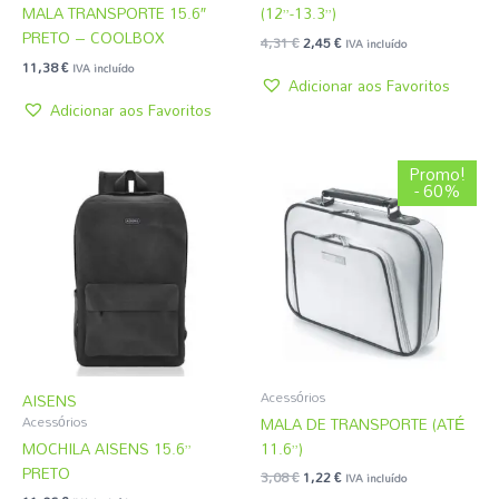
MALA TRANSPORTE 15.6″
(12”-13.3”)
PRETO – COOLBOX
4,31
€
2,45
€
IVA incluído
11,38
€
IVA incluído
Adicionar aos Favoritos
Adicionar aos Favoritos
O
O
Promo!
preço
preço
- 60%
original
atual
era:
é:
3,08 €.
1,22 €.
Acessórios
AISENS
MALA DE TRANSPORTE (ATÉ
Acessórios
MOCHILA AISENS 15.6”
11.6”)
PRETO
3,08
€
1,22
€
IVA incluído