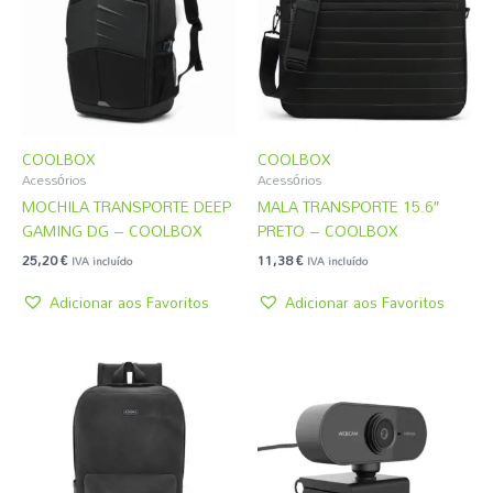
COOLBOX
COOLBOX
Acessórios
Acessórios
MOCHILA TRANSPORTE DEEP
MALA TRANSPORTE 15.6″
GAMING DG – COOLBOX
PRETO – COOLBOX
25,20
€
11,38
€
IVA incluído
IVA incluído
Adicionar aos Favoritos
Adicionar aos Favoritos