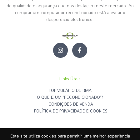
de qualidade e segurança que nos destacam neste mercado. Ao
comprar um computador recondicionado está a evitar o
desperdício electrónico.
I
F
n
a
s
c
t
e
a
b
g
o
Links Úteis
r
o
a
k
FORMULÁRIO DE RMA
m
-
O QUE É UM "RECONDICIONADO"?
f
CONDIÇÕES DE VENDA
POLÍTICA DE PRIVACIDADE E COOKIES
Este site utiliza cookies para permitir uma melhor experiência