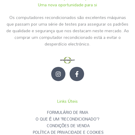
Uma nova oportunidade para si
Os computadores recondicionados são excelentes máquinas
que passam por uma série de testes para assegurar os padrões
de qualidade e segurança que nos destacam neste mercado. Ao
comprar um computador recondicionado está a evitar o
desperdício electrónico.
I
F
n
a
s
c
t
e
a
b
g
o
Links Úteis
r
o
a
k
FORMULÁRIO DE RMA
m
-
O QUE É UM "RECONDICIONADO"?
f
CONDIÇÕES DE VENDA
POLÍTICA DE PRIVACIDADE E COOKIES