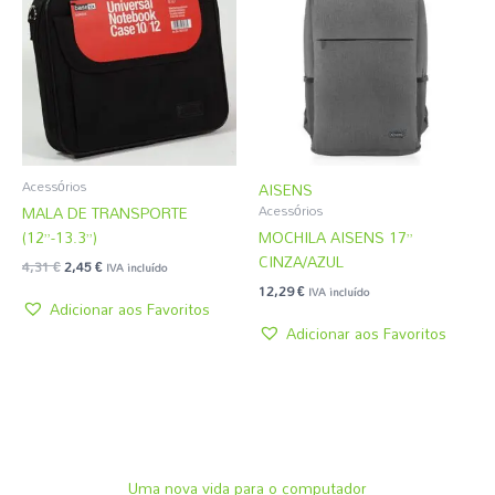
era:
é:
4,31 €.
2,45 €.
Acessórios
AISENS
MALA DE TRANSPORTE
Acessórios
(12”-13.3”)
MOCHILA AISENS 17”
CINZA/AZUL
4,31
€
2,45
€
IVA incluído
12,29
€
IVA incluído
Adicionar aos Favoritos
Adicionar aos Favoritos
Uma nova vida para o computador