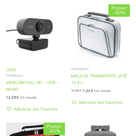
O
O
Promo!
preço
preço
- 60%
original
atual
era:
é:
3,08 €.
1,22 €.
Acessórios
OEM
MALA DE TRANSPORTE (ATÉ
Periféricos
WEBCAM FULL HD – USB –
11.6”)
NOVO
3,08
€
1,22
€
IVA incluído
12,29
€
IVA incluído
Adicionar aos Favoritos
Adicionar aos Favoritos
O
O
Promo!
preço
preço
- 43%
original
atual