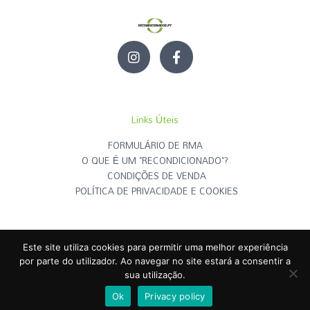
I
F
n
a
s
c
t
e
a
b
g
o
Links Úteis
r
o
a
k
FORMULÁRIO DE RMA
m
-
O QUE É UM "RECONDICIONADO"?
f
CONDIÇÕES DE VENDA
POLÍTICA DE PRIVACIDADE E COOKIES
Este site utiliza cookies para permitir uma melhor experiência
RECONDICIONADOS.PT
© | Todos os Direitos Reservados - 2026
por parte do utilizador. Ao navegar no site estará a consentir a
sua utilização.
Criado por
RECONDICIONADOS.PT
Ok
Privacy policy