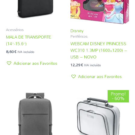
Acessórios
Disney
MALA DE TRANSPORTE
Periféricos
(14”-15.6”)
WEBCAM DISNEY PRINCESS
WC310 1.3MP (1600×1200) –
8,60
€
IVA incluído
USB – NOVO
Adicionar aos Favoritos
12,29
€
IVA incluído
Adicionar aos Favoritos
O
O
Promo!
preço
preço
- 60%
original
atual
era:
é:
3,08 €.
1,22 €.