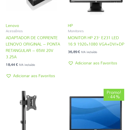
Lenovo
HP
Acessórios
Monitores
ADAPTADOR DE CORRENTE
MONITOR HP 23” E231 LED
LENOVO ORIGINAL – PONTA
16:9 1920×1080 VGA+DVI+DP
RETANGULAR – 65W 20V
36,89
€
IVA incluído
3.25A
Adicionar aos Favoritos
18,44
€
IVA incluído
Adicionar aos Favoritos
O
O
Promo!
preço
preço
- 44%
original
atual
era:
é:
55,34 €.
30,74 €.